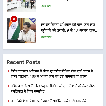
5
हर घर तिरंगा अभियान को जन-जन तक
पहुंचाने की तैयारी, 9 से 17 अगस्त तक
होंगे देशभक्ति के विविध कार्यक्रम
उत्तराखण्ड
6
कावड़ मेले को सकुशल रूप से संपन्न कराने
के लिए खुद मैदान में उतरे एसएसपी दून
उत्तराखण्ड
Recent Posts
7
विशेष स्वच्छता अभियान में डीएम एवं सचिव विधिक सेवा प्राधिकरण ने
मुख्यमंत्री ने तीलू रौतेली एवं आंगनबाड़ी
किया प्रतिभाग, 100 से अधिक लोग बने इस अभियान का हिस्सा
कार्यकत्री पुरस्कार से मातृशक्ति को किया
कॉमनवेल्थ गेम्स में कांस्य पदक जीतने वाली उन्नति शर्मा को मेयर सौरभ
सम्मानित
उत्तराखण्ड
थपलियाल ने किया सम्मानित
8
तकनीकी शिक्षा विभाग प्रदेशभर में आयोजित करेगा रोजगार मेले