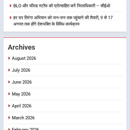
खेल महाकुंभ 2026ः 01 सितंबर से सजेगा
BLO और फील्ड स्टॉफ को प्रोत्साहित करें जिलाधिकारी – सीईओ
मुख्यमंत्री चौम्पियनशिप ट्रॉफी का मंच,
न्याय पंचायत से राज्य स्तर तक होगा
उत्तराखण्ड
हर घर तिरंगा अभियान को जन-जन तक पहुंचाने की तैयारी, 9 से 17
प्रतिभा का प्रदर्शन
अगस्त तक होंगे देशभक्ति के विविध कार्यक्रम
1
विशेष स्वच्छता अभियान में डीएम एवं सचिव
Archives
विधिक सेवा प्राधिकरण ने किया प्रतिभाग,
100 से अधिक लोग बने इस अभियान का
उत्तराखण्ड
August 2026
हिस्सा
July 2026
2
कॉमनवेल्थ गेम्स में कांस्य पदक जीतने
June 2026
वाली उन्नति शर्मा को मेयर सौरभ
थपलियाल ने किया सम्मानित
उत्तराखण्ड
May 2026
April 2026
3
तकनीकी शिक्षा विभाग प्रदेशभर में
March 2026
आयोजित करेगा रोजगार मेले
February 2026