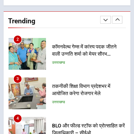
100 से अधिक लोग बने इस अभियान का
उत्तराखण्ड
हिस्सा
Trending
2
कॉमनवेल्थ गेम्स में कांस्य पदक जीतने
वाली उन्नति शर्मा को मेयर सौरभ
थपलियाल ने किया सम्मानित
उत्तराखण्ड
3
तकनीकी शिक्षा विभाग प्रदेशभर में
आयोजित करेगा रोजगार मेले
उत्तराखण्ड
4
BLO और फील्ड स्टॉफ को प्रोत्साहित करें
जिलाधिकारी – सीईओ
उत्तराखण्ड