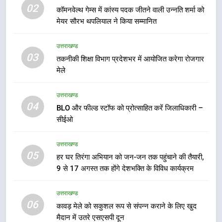
6
02
कॉमनवेल्थ गेम्स में कांस्य पदक जीतने वाली उन्नति शर्मा को
कावड़ मेले को सकुशल रूप से संपन्न कराने
मेयर सौरभ थपलियाल ने किया सम्मानित
के लिए खुद मैदान में उतरे एसएसपी दून
उत्तराखण्ड
उत्तराखण्ड
03
तकनीकी शिक्षा विभाग प्रदेशभर में आयोजित करेगा रोजगार
7
मेले
मुख्यमंत्री ने तीलू रौतेली एवं आंगनबाड़ी
कार्यकत्री पुरस्कार से मातृशक्ति को किया
उत्तराखण्ड
सम्मानित
उत्तराखण्ड
04
BLO और फील्ड स्टॉफ को प्रोत्साहित करें जिलाधिकारी –
सीईओ
8
उत्तराखण्ड
खेल महाकुंभ 2026ः 01 सितंबर से सजेगा
05
मुख्यमंत्री चौम्पियनशिप ट्रॉफी का मंच,
हर घर तिरंगा अभियान को जन-जन तक पहुंचाने की तैयारी,
न्याय पंचायत से राज्य स्तर तक होगा
9 से 17 अगस्त तक होंगे देशभक्ति के विविध कार्यक्रम
उत्तराखण्ड
प्रतिभा का प्रदर्शन
उत्तराखण्ड
1
06
कावड़ मेले को सकुशल रूप से संपन्न कराने के लिए खुद
विशेष स्वच्छता अभियान में डीएम एवं सचिव
मैदान में उतरे एसएसपी दून
विधिक सेवा प्राधिकरण ने किया प्रतिभाग,