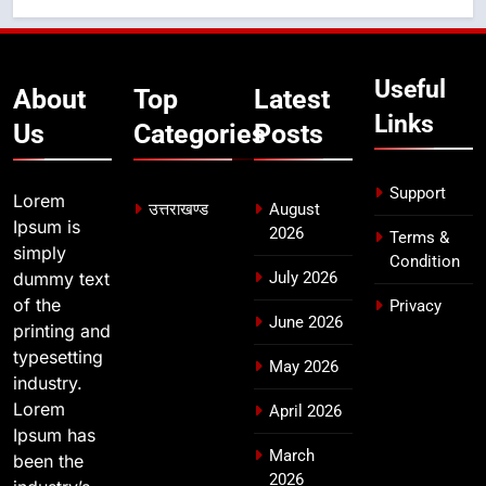
7
मुख्यमंत्री ने तीलू रौतेली एवं आंगनबाड़ी
कार्यकत्री पुरस्कार से मातृशक्ति को किया
Useful
सम्मानित
उत्तराखण्ड
About
Top
Latest
Links
Us
Categories
Posts
8
खेल महाकुंभ 2026ः 01 सितंबर से सजेगा
Support
Lorem
मुख्यमंत्री चौम्पियनशिप ट्रॉफी का मंच,
उत्तराखण्ड
August
Ipsum is
न्याय पंचायत से राज्य स्तर तक होगा
2026
उत्तराखण्ड
Terms &
simply
प्रतिभा का प्रदर्शन
Condition
dummy text
July 2026
of the
Privacy
June 2026
printing and
typesetting
May 2026
industry.
Lorem
April 2026
Ipsum has
March
been the
2026