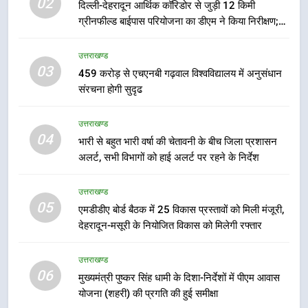
02
दिल्ली-देहरादून आर्थिक कॉरिडोर से जुड़ी 12 किमी
ग्रीनफील्ड बाईपास परियोजना का डीएम ने किया निरीक्षण;
7
समयबद्ध एवं गुणवत्तापूर्ण निर्माण सुनिश्चित करने के निर्देश,
बैरागीवाला हत्याकांड के फरार चल रहे
सुरक्षा मानकों से कोई समझौता नहींः डीएम
उत्तराखण्ड
अभियुक्त को दून पुलिस ने हरिद्वार से किया
03
459 करोड़ से एचएनबी गढ़वाल विश्वविद्यालय में अनुसंधान
गिरफ्तार
उत्तराखण्ड
संरचना होगी सुदृढ
8
उत्तराखण्ड
भारी बारिश का अलर्ट! 6 अगस्त को
04
भारी से बहुत भारी वर्षा की चेतावनी के बीच जिला प्रशासन
देहरादून में स्कूल बंद
अलर्ट, सभी विभागों को हाई अलर्ट पर रहने के निर्देश
उत्तराखण्ड
उत्तराखण्ड
05
1
एमडीडीए बोर्ड बैठक में 25 विकास प्रस्तावों को मिली मंजूरी,
देहरादून-मसूरी के नियोजित विकास को मिलेगी रफ्तार
मुख्यमंत्री धामी बोले- युवाओं को रोजगार
देना सरकार की सर्वोच्च प्राथमिकता, आने
वाले महीनों में हजारों पदों पर की जाएगी
उत्तराखण्ड
उत्तराखण्ड
06
भर्ती
मुख्यमंत्री पुष्कर सिंह धामी के दिशा-निर्देशों में पीएम आवास
योजना (शहरी) की प्रगति की हुई समीक्षा
2