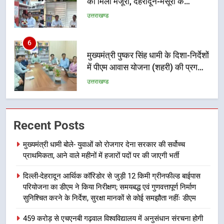
नियोजित विकास को मिलेगी रफ्तार
उत्तराखण्ड
6
मुख्यमंत्री पुष्कर सिंह धामी के दिशा-निर्देशों
में पीएम आवास योजना (शहरी) की प्रगति
की हुई समीक्षा
उत्तराखण्ड
7
बैरागीवाला हत्याकांड के फरार चल रहे
Recent Posts
अभियुक्त को दून पुलिस ने हरिद्वार से किया
गिरफ्तार
उत्तराखण्ड
मुख्यमंत्री धामी बोले- युवाओं को रोजगार देना सरकार की सर्वोच्च
प्राथमिकता, आने वाले महीनों में हजारों पदों पर की जाएगी भर्ती
8
दिल्ली-देहरादून आर्थिक कॉरिडोर से जुड़ी 12 किमी ग्रीनफील्ड बाईपास
भारी बारिश का अलर्ट! 6 अगस्त को
परियोजना का डीएम ने किया निरीक्षण; समयबद्ध एवं गुणवत्तापूर्ण निर्माण
देहरादून में स्कूल बंद
सुनिश्चित करने के निर्देश, सुरक्षा मानकों से कोई समझौता नहींः डीएम
उत्तराखण्ड
459 करोड़ से एचएनबी गढ़वाल विश्वविद्यालय में अनुसंधान संरचना होगी