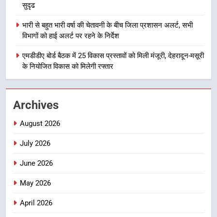
सुदृढ
1
मुख्यमंत्री धामी बोले- युवाओं को रोजगार
भारी से बहुत भारी वर्षा की चेतावनी के बीच जिला प्रशासन अलर्ट, सभी
देना सरकार की सर्वोच्च प्राथमिकता, आने
विभागों को हाई अलर्ट पर रहने के निर्देश
वाले महीनों में हजारों पदों पर की जाएगी
उत्तराखण्ड
भर्ती
एमडीडीए बोर्ड बैठक में 25 विकास प्रस्तावों को मिली मंजूरी, देहरादून-मसूरी
के नियोजित विकास को मिलेगी रफ्तार
2
दिल्ली-देहरादून आर्थिक कॉरिडोर से जुड़ी
12 किमी ग्रीनफील्ड बाईपास परियोजना
Archives
का डीएम ने किया निरीक्षण; समयबद्ध एवं
उत्तराखण्ड
गुणवत्तापूर्ण निर्माण सुनिश्चित करने के
August 2026
निर्देश, सुरक्षा मानकों से कोई समझौता
3
नहींः डीएम
July 2026
459 करोड़ से एचएनबी गढ़वाल
विश्वविद्यालय में अनुसंधान संरचना होगी
June 2026
सुदृढ
उत्तराखण्ड
May 2026
4
April 2026
भारी से बहुत भारी वर्षा की चेतावनी के बीच