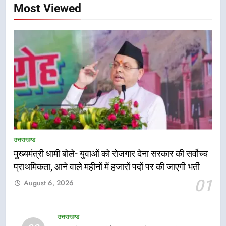
Most Viewed
5
एमडीडीए बोर्ड बैठक में 25 विकास प्रस्तावों
को मिली मंजूरी, देहरादून-मसूरी के
उत्तराखण्ड
नियोजित विकास को मिलेगी रफ्तार
उत्तराखण्ड
मुख्यमंत्री धामी बोले- युवाओं को रोजगार देना सरकार की सर्वोच्च
प्राथमिकता, आने वाले महीनों में हजारों पदों पर की जाएगी भर्ती
6
01
August 6, 2026
मुख्यमंत्री पुष्कर सिंह धामी के दिशा-निर्देशों
में पीएम आवास योजना (शहरी) की प्रगति
की हुई समीक्षा
उत्तराखण्ड
उत्तराखण्ड