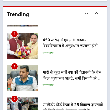
दिल्ली-देहरादून आर्थिक कॉरिडोर से जुड़ी
12 किमी ग्रीनफील्ड बाईपास परियोजना
Trending
का डीएम ने किया निरीक्षण; समयबद्ध एवं
उत्तराखण्ड
गुणवत्तापूर्ण निर्माण सुनिश्चित करने के
निर्देश, सुरक्षा मानकों से कोई समझौता
3
नहींः डीएम
459 करोड़ से एचएनबी गढ़वाल
विश्वविद्यालय में अनुसंधान संरचना होगी
सुदृढ
उत्तराखण्ड
4
भारी से बहुत भारी वर्षा की चेतावनी के बीच
जिला प्रशासन अलर्ट, सभी विभागों को हाई
अलर्ट पर रहने के निर्देश
उत्तराखण्ड
5
एमडीडीए बोर्ड बैठक में 25 विकास प्रस्तावों
को मिली मंजूरी, देहरादून-मसूरी के