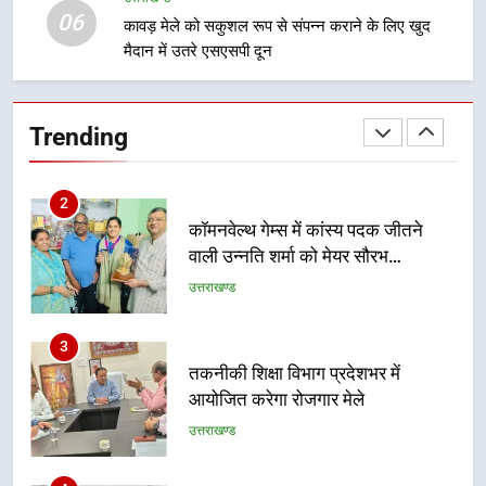
विशेष स्वच्छता अभियान में डीएम एवं सचिव
06
कावड़ मेले को सकुशल रूप से संपन्न कराने के लिए खुद
विधिक सेवा प्राधिकरण ने किया प्रतिभाग,
मैदान में उतरे एसएसपी दून
100 से अधिक लोग बने इस अभियान का
उत्तराखण्ड
हिस्सा
2
Trending
कॉमनवेल्थ गेम्स में कांस्य पदक जीतने
वाली उन्नति शर्मा को मेयर सौरभ
थपलियाल ने किया सम्मानित
उत्तराखण्ड
3
तकनीकी शिक्षा विभाग प्रदेशभर में
आयोजित करेगा रोजगार मेले
उत्तराखण्ड
4
BLO और फील्ड स्टॉफ को प्रोत्साहित करें
जिलाधिकारी – सीईओ