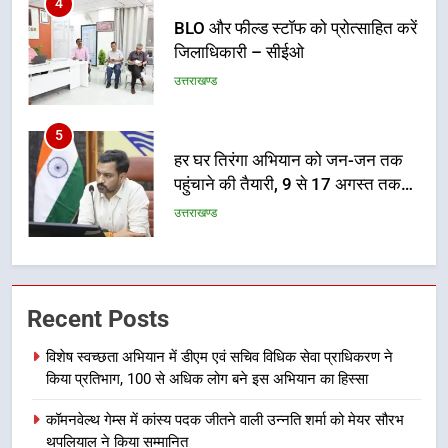
उत्तराखण्ड
5
हर घर तिरंगा अभियान को जन-जन तक
पहुंचाने की तैयारी, 9 से 17 अगस्त तक
होंगे देशभक्ति के विविध कार्यक्रम
उत्तराखण्ड
6
कावड़ मेले को सकुशल रूप से संपन्न कराने
के लिए खुद मैदान में उतरे एसएसपी दून
उत्तराखण्ड
Recent Posts
7
मुख्यमंत्री ने तीलू रौतेली एवं आंगनबाड़ी
विशेष स्वच्छता अभियान में डीएम एवं सचिव विधिक सेवा प्राधिकरण ने
किया प्रतिभाग, 100 से अधिक लोग बने इस अभियान का हिस्सा
कार्यकत्री पुरस्कार से मातृशक्ति को किया
सम्मानित
उत्तराखण्ड
कॉमनवेल्थ गेम्स में कांस्य पदक जीतने वाली उन्नति शर्मा को मेयर सौरभ
थपलियाल ने किया सम्मानित