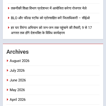
8
तकनीकी शिक्षा विभाग प्रदेशभर में आयोजित करेगा रोजगार मेले
खेल महाकुंभ 2026ः 01 सितंबर से सजेगा
मुख्यमंत्री चौम्पियनशिप ट्रॉफी का मंच,
BLO और फील्ड स्टॉफ को प्रोत्साहित करें जिलाधिकारी – सीईओ
न्याय पंचायत से राज्य स्तर तक होगा
उत्तराखण्ड
प्रतिभा का प्रदर्शन
हर घर तिरंगा अभियान को जन-जन तक पहुंचाने की तैयारी, 9 से 17
अगस्त तक होंगे देशभक्ति के विविध कार्यक्रम
1
विशेष स्वच्छता अभियान में डीएम एवं सचिव
विधिक सेवा प्राधिकरण ने किया प्रतिभाग,
Archives
100 से अधिक लोग बने इस अभियान का
उत्तराखण्ड
हिस्सा
August 2026
2
July 2026
कॉमनवेल्थ गेम्स में कांस्य पदक जीतने
वाली उन्नति शर्मा को मेयर सौरभ
June 2026
थपलियाल ने किया सम्मानित
उत्तराखण्ड
May 2026
3
April 2026
तकनीकी शिक्षा विभाग प्रदेशभर में