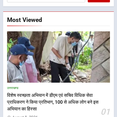
Most Viewed
उत्तराखण्ड
5
विशेष स्वच्छता अभियान में डीएम एवं सचिव विधिक सेवा
हर घर तिरंगा अभियान को जन-जन तक
प्राधिकरण ने किया प्रतिभाग, 100 से अधिक लोग बने इस
पहुंचाने की तैयारी, 9 से 17 अगस्त तक
अभियान का हिस्सा
01
होंगे देशभक्ति के विविध कार्यक्रम
उत्तराखण्ड
August 8, 2026