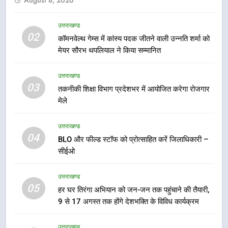
6
उत्तराखण्ड
कावड़ मेले को सकुशल रूप से संपन्न कराने
02
कॉमनवेल्थ गेम्स में कांस्य पदक जीतने वाली उन्नति शर्मा को
के लिए खुद मैदान में उतरे एसएसपी दून
मेयर सौरभ थपलियाल ने किया सम्मानित
उत्तराखण्ड
उत्तराखण्ड
03
7
तकनीकी शिक्षा विभाग प्रदेशभर में आयोजित करेगा रोजगार
मुख्यमंत्री ने तीलू रौतेली एवं आंगनबाड़ी
मेले
कार्यकत्री पुरस्कार से मातृशक्ति को किया
सम्मानित
उत्तराखण्ड
उत्तराखण्ड
04
BLO और फील्ड स्टॉफ को प्रोत्साहित करें जिलाधिकारी –
सीईओ
8
खेल महाकुंभ 2026ः 01 सितंबर से सजेगा
उत्तराखण्ड
मुख्यमंत्री चौम्पियनशिप ट्रॉफी का मंच,
05
हर घर तिरंगा अभियान को जन-जन तक पहुंचाने की तैयारी,
न्याय पंचायत से राज्य स्तर तक होगा
उत्तराखण्ड
9 से 17 अगस्त तक होंगे देशभक्ति के विविध कार्यक्रम
प्रतिभा का प्रदर्शन
1
उत्तराखण्ड