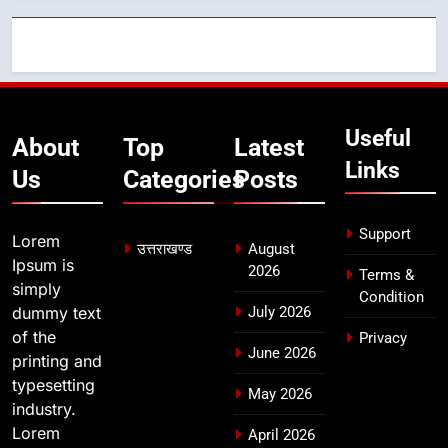
7
मुख्यमंत्री ने तीलू रौतेली एवं आंगनबाड़ी
कार्यकत्री पुरस्कार से मातृशक्ति को किया
सम्मानित
उत्तराखण्ड
Useful
About
Top
Latest
Links
Us
Categories
Posts
8
खेल महाकुंभ 2026ः 01 सितंबर से सजेगा
मुख्यमंत्री चौम्पियनशिप ट्रॉफी का मंच,
Support
Lorem
न्याय पंचायत से राज्य स्तर तक होगा
उत्तराखण्ड
August
उत्तराखण्ड
Ipsum is
2026
प्रतिभा का प्रदर्शन
Terms &
simply
Condition
dummy text
July 2026
of the
Privacy
June 2026
printing and
typesetting
May 2026
industry.
Lorem
April 2026