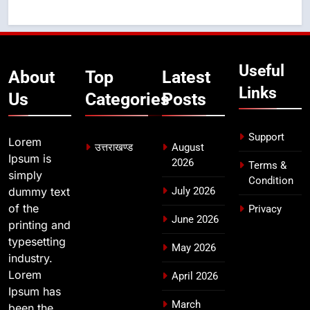
कार्यकत्री पुरस्कार से मातृशक्ति को किया
सम्मानित
उत्तराखण्ड
8
Useful
About
Top
Latest
खेल महाकुंभ 2026ः 01 सितंबर से सजेगा
Links
मुख्यमंत्री चौम्पियनशिप ट्रॉफी का मंच,
Us
Categories
Posts
न्याय पंचायत से राज्य स्तर तक होगा
उत्तराखण्ड
प्रतिभा का प्रदर्शन
Support
Lorem
उत्तराखण्ड
August
Ipsum is
2026
Terms &
simply
Condition
dummy text
July 2026
of the
Privacy
June 2026
printing and
typesetting
May 2026
industry.
Lorem
April 2026
Ipsum has
March
been the