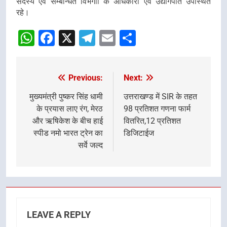
सदस्य एवं सम्बन्धित विभगाों के अधिकारी एवं उद्योगपति उपस्थित
रहे।
WhatsApp
Facebook
X
Telegram
Email
Share
Previous:
Next:
Post
navigation
मुख्यमंत्री पुष्कर सिंह धामी
उत्तराखण्ड में SIR के तहत
के प्रयास लाए रंग, मेरठ
98 प्रतिशत गणना फार्म
और ऋषिकेश के बीच हाई
वितरित,12 प्रतिशत
स्पीड नमो भारत ट्रेन का
डिजिटाईज
सर्वे जल्द
LEAVE A REPLY