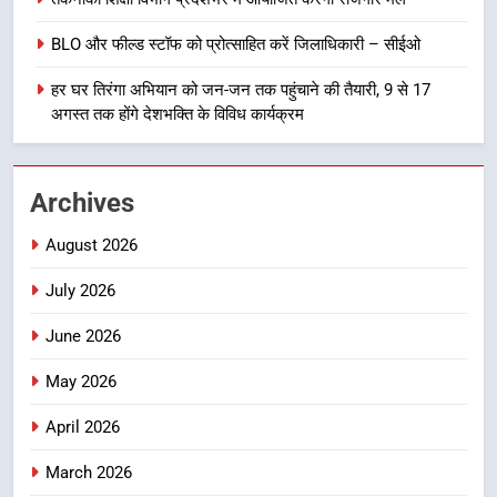
उत्तराखण्ड
प्रतिभा का प्रदर्शन
BLO और फील्ड स्टॉफ को प्रोत्साहित करें जिलाधिकारी – सीईओ
1
विशेष स्वच्छता अभियान में डीएम एवं सचिव
हर घर तिरंगा अभियान को जन-जन तक पहुंचाने की तैयारी, 9 से 17
अगस्त तक होंगे देशभक्ति के विविध कार्यक्रम
विधिक सेवा प्राधिकरण ने किया प्रतिभाग,
100 से अधिक लोग बने इस अभियान का
उत्तराखण्ड
हिस्सा
Archives
2
कॉमनवेल्थ गेम्स में कांस्य पदक जीतने
August 2026
वाली उन्नति शर्मा को मेयर सौरभ
थपलियाल ने किया सम्मानित
July 2026
उत्तराखण्ड
June 2026
3
May 2026
तकनीकी शिक्षा विभाग प्रदेशभर में
आयोजित करेगा रोजगार मेले
April 2026
उत्तराखण्ड
March 2026