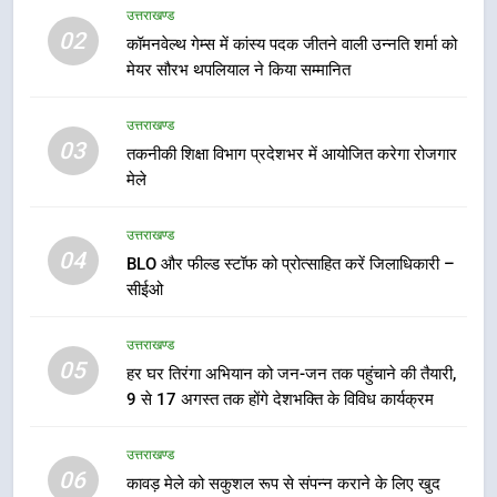
उत्तराखण्ड
उत्तराखण्ड
02
कॉमनवेल्थ गेम्स में कांस्य पदक जीतने वाली उन्नति शर्मा को
मेयर सौरभ थपलियाल ने किया सम्मानित
7
मुख्यमंत्री ने तीलू रौतेली एवं आंगनबाड़ी
उत्तराखण्ड
कार्यकत्री पुरस्कार से मातृशक्ति को किया
03
तकनीकी शिक्षा विभाग प्रदेशभर में आयोजित करेगा रोजगार
सम्मानित
उत्तराखण्ड
मेले
8
उत्तराखण्ड
04
खेल महाकुंभ 2026ः 01 सितंबर से सजेगा
BLO और फील्ड स्टॉफ को प्रोत्साहित करें जिलाधिकारी –
मुख्यमंत्री चौम्पियनशिप ट्रॉफी का मंच,
सीईओ
न्याय पंचायत से राज्य स्तर तक होगा
उत्तराखण्ड
प्रतिभा का प्रदर्शन
उत्तराखण्ड
05
हर घर तिरंगा अभियान को जन-जन तक पहुंचाने की तैयारी,
1
9 से 17 अगस्त तक होंगे देशभक्ति के विविध कार्यक्रम
विशेष स्वच्छता अभियान में डीएम एवं सचिव
विधिक सेवा प्राधिकरण ने किया प्रतिभाग,
उत्तराखण्ड
100 से अधिक लोग बने इस अभियान का
उत्तराखण्ड
06
कावड़ मेले को सकुशल रूप से संपन्न कराने के लिए खुद
हिस्सा