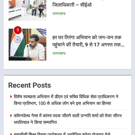
हर घर तिरंगा अभियान को जन-जन तक
पहुंचाने की तैयारी, 9 से 17 अगस्त तक
होंगे देशभक्ति के विविध कार्यक्रम
उत्तराखण्ड
6
कावड़ मेले को सकुशल रूप से संपन्न कराने
के लिए खुद मैदान में उतरे एसएसपी दून
उत्तराखण्ड
7
मुख्यमंत्री ने तीलू रौतेली एवं आंगनबाड़ी
Recent Posts
कार्यकत्री पुरस्कार से मातृशक्ति को किया
सम्मानित
उत्तराखण्ड
विशेष स्वच्छता अभियान में डीएम एवं सचिव विधिक सेवा प्राधिकरण ने
किया प्रतिभाग, 100 से अधिक लोग बने इस अभियान का हिस्सा
8
कॉमनवेल्थ गेम्स में कांस्य पदक जीतने वाली उन्नति शर्मा को मेयर सौरभ
खेल महाकुंभ 2026ः 01 सितंबर से सजेगा
थपलियाल ने किया सम्मानित
मुख्यमंत्री चौम्पियनशिप ट्रॉफी का मंच,
न्याय पंचायत से राज्य स्तर तक होगा
तकनीकी शिक्षा विभाग प्रदेशभर में आयोजित करेगा रोजगार मेले