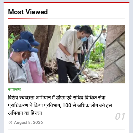
Most Viewed
5
हर घर तिरंगा अभियान को जन-जन तक
उत्तराखण्ड
पहुंचाने की तैयारी, 9 से 17 अगस्त तक
विशेष स्वच्छता अभियान में डीएम एवं सचिव विधिक सेवा
होंगे देशभक्ति के विविध कार्यक्रम
उत्तराखण्ड
प्राधिकरण ने किया प्रतिभाग, 100 से अधिक लोग बने इस
अभियान का हिस्सा
01
6
August 8, 2026
कावड़ मेले को सकुशल रूप से संपन्न कराने
के लिए खुद मैदान में उतरे एसएसपी दून