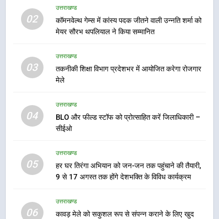
होंगे देशभक्ति के विविध कार्यक्रम
उत्तराखण्ड
उत्तराखण्ड
02
कॉमनवेल्थ गेम्स में कांस्य पदक जीतने वाली उन्नति शर्मा को
मेयर सौरभ थपलियाल ने किया सम्मानित
6
कावड़ मेले को सकुशल रूप से संपन्न कराने
उत्तराखण्ड
के लिए खुद मैदान में उतरे एसएसपी दून
03
तकनीकी शिक्षा विभाग प्रदेशभर में आयोजित करेगा रोजगार
उत्तराखण्ड
मेले
7
उत्तराखण्ड
मुख्यमंत्री ने तीलू रौतेली एवं आंगनबाड़ी
04
BLO और फील्ड स्टॉफ को प्रोत्साहित करें जिलाधिकारी –
कार्यकत्री पुरस्कार से मातृशक्ति को किया
सीईओ
सम्मानित
उत्तराखण्ड
उत्तराखण्ड
05
8
हर घर तिरंगा अभियान को जन-जन तक पहुंचाने की तैयारी,
9 से 17 अगस्त तक होंगे देशभक्ति के विविध कार्यक्रम
खेल महाकुंभ 2026ः 01 सितंबर से सजेगा
मुख्यमंत्री चौम्पियनशिप ट्रॉफी का मंच,
न्याय पंचायत से राज्य स्तर तक होगा
उत्तराखण्ड
उत्तराखण्ड
06
प्रतिभा का प्रदर्शन
कावड़ मेले को सकुशल रूप से संपन्न कराने के लिए खुद