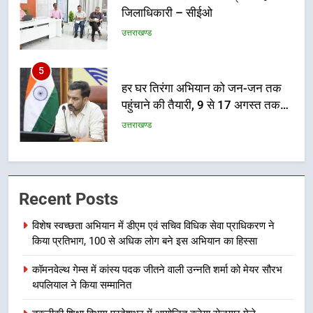
जिलाधिकारी – सीईओ
उत्तराखण्ड
5
हर घर तिरंगा अभियान को जन-जन तक
पहुंचाने की तैयारी, 9 से 17 अगस्त तक
होंगे देशभक्ति के विविध कार्यक्रम
उत्तराखण्ड
6
कावड़ मेले को सकुशल रूप से संपन्न कराने
Recent Posts
के लिए खुद मैदान में उतरे एसएसपी दून
उत्तराखण्ड
विशेष स्वच्छता अभियान में डीएम एवं सचिव विधिक सेवा प्राधिकरण ने
किया प्रतिभाग, 100 से अधिक लोग बने इस अभियान का हिस्सा
7
कॉमनवेल्थ गेम्स में कांस्य पदक जीतने वाली उन्नति शर्मा को मेयर सौरभ
मुख्यमंत्री ने तीलू रौतेली एवं आंगनबाड़ी
थपलियाल ने किया सम्मानित
कार्यकत्री पुरस्कार से मातृशक्ति को किया
सम्मानित
उत्तराखण्ड