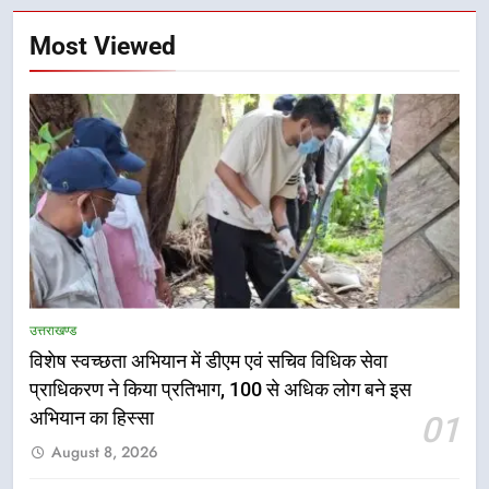
Most Viewed
उत्तराखण्ड
विशेष स्वच्छता अभियान में डीएम एवं सचिव विधिक सेवा
प्राधिकरण ने किया प्रतिभाग, 100 से अधिक लोग बने इस
अभियान का हिस्सा
01
5
August 8, 2026
हर घर तिरंगा अभियान को जन-जन तक
पहुंचाने की तैयारी, 9 से 17 अगस्त तक