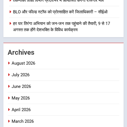
तकनीकी शिक्षा विभाग प्रदेशभर में आयोजित करेगा रोजगार मेले
BLO और फील्ड स्टॉफ को प्रोत्साहित करें जिलाधिकारी – सीईओ
8
खेल महाकुंभ 2026ः 01 सितंबर से सजेगा
हर घर तिरंगा अभियान को जन-जन तक पहुंचाने की तैयारी, 9 से 17
मुख्यमंत्री चौम्पियनशिप ट्रॉफी का मंच,
अगस्त तक होंगे देशभक्ति के विविध कार्यक्रम
न्याय पंचायत से राज्य स्तर तक होगा
उत्तराखण्ड
प्रतिभा का प्रदर्शन
Archives
1
विशेष स्वच्छता अभियान में डीएम एवं सचिव
August 2026
विधिक सेवा प्राधिकरण ने किया प्रतिभाग,
100 से अधिक लोग बने इस अभियान का
उत्तराखण्ड
July 2026
हिस्सा
June 2026
2
कॉमनवेल्थ गेम्स में कांस्य पदक जीतने
May 2026
वाली उन्नति शर्मा को मेयर सौरभ
थपलियाल ने किया सम्मानित
April 2026
उत्तराखण्ड
March 2026
3