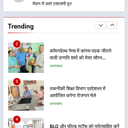
मैदान में उतरे एसएसपी दून
1
विशेष स्वच्छता अभियान में डीएम एवं सचिव
विधिक सेवा प्राधिकरण ने किया प्रतिभाग,
Trending
100 से अधिक लोग बने इस अभियान का
उत्तराखण्ड
हिस्सा
2
कॉमनवेल्थ गेम्स में कांस्य पदक जीतने
वाली उन्नति शर्मा को मेयर सौरभ
थपलियाल ने किया सम्मानित
उत्तराखण्ड
3
तकनीकी शिक्षा विभाग प्रदेशभर में
आयोजित करेगा रोजगार मेले
उत्तराखण्ड
4
BLO और फील्ड स्टॉफ को प्रोत्साहित करें