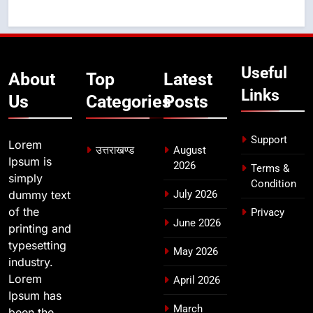
उत्तराखण्ड
7
Useful
मुख्यमंत्री ने तीलू रौतेली एवं आंगनबाड़ी
About
Top
Latest
कार्यकत्री पुरस्कार से मातृशक्ति को किया
Links
Us
Categories
Posts
सम्मानित
उत्तराखण्ड
Support
Lorem
8
उत्तराखण्ड
August
Ipsum is
खेल महाकुंभ 2026ः 01 सितंबर से सजेगा
2026
Terms &
simply
मुख्यमंत्री चौम्पियनशिप ट्रॉफी का मंच,
Condition
dummy text
July 2026
न्याय पंचायत से राज्य स्तर तक होगा
उत्तराखण्ड
of the
Privacy
प्रतिभा का प्रदर्शन
June 2026
printing and
typesetting
May 2026
industry.
Lorem
April 2026
Ipsum has
March
been the