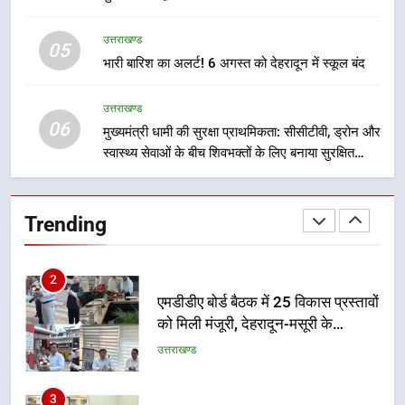
प्रगति समीक्षा
उत्तराखण्ड
उत्तराखण्ड
05
भारी बारिश का अलर्ट! 6 अगस्त को देहरादून में स्कूल बंद
1
भारी से बहुत भारी वर्षा की चेतावनी के बीच
उत्तराखण्ड
जिला प्रशासन अलर्ट, सभी विभागों को हाई
06
मुख्यमंत्री धामी की सुरक्षा प्राथमिकता: सीसीटीवी, ड्रोन और
अलर्ट पर रहने के निर्देश
उत्तराखण्ड
स्वास्थ्य सेवाओं के बीच शिवभक्तों के लिए बनाया सुरक्षित
कांवड़ मार्ग
2
एमडीडीए बोर्ड बैठक में 25 विकास प्रस्तावों
Trending
को मिली मंजूरी, देहरादून-मसूरी के
नियोजित विकास को मिलेगी रफ्तार
उत्तराखण्ड
3
मुख्यमंत्री पुष्कर सिंह धामी के दिशा-निर्देशों
में पीएम आवास योजना (शहरी) की प्रगति
की हुई समीक्षा
उत्तराखण्ड