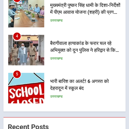
4
बैरागीवाला हत्याकांड के फरार चल रहे
अभियुक्त को दून पुलिस ने हरिद्वार से किया
गिरफ्तार
उत्तराखण्ड
5
भारी बारिश का अलर्ट! 6 अगस्त को
देहरादून में स्कूल बंद
उत्तराखण्ड
6
मुख्यमंत्री धामी की सुरक्षा प्राथमिकता:
सीसीटीवी, ड्रोन और स्वास्थ्य सेवाओं के
बीच शिवभक्तों के लिए बनाया सुरक्षित
उत्तराखण्ड
कांवड़ मार्ग
7
Recent Posts
एसआईआर प्रक्रिया की निगरानी के लिए