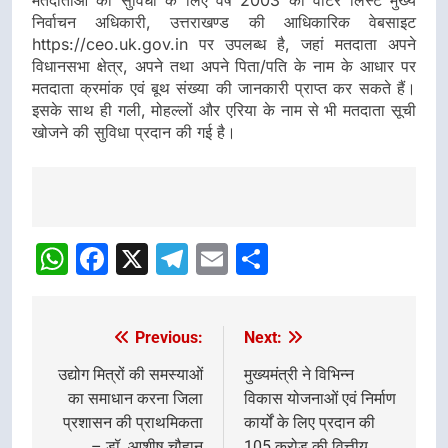
मतदाताओं की सुविधा के लिए वर्ष 2003 की वोटर लिस्ट मुख्य
निर्वाचन अधिकारी, उत्तराखण्ड की आधिकारिक वेबसाइट
https://ceo.uk.gov.in पर उपलब्ध है, जहां मतदाता अपने
विधानसभा क्षेत्र, अपने तथा अपने पिता/पति के नाम के आधार पर
मतदाता क्रमांक एवं बूथ संख्या की जानकारी प्राप्त कर सकते हैं।
इसके साथ ही गली, मोहल्लों और एरिया के नाम से भी मतदाता सूची
खोजने की सुविधा प्रदान की गई है।
Post
navigation
WhatsApp
Facebook
X
Telegram
Email
Share
Previous:
Next:
Post
navigation
उद्योग मित्रों की समस्याओं
मुख्यमंत्री ने विभिन्न
का समाधान करना जिला
विकास योजनाओं एवं निर्माण
प्रशासन की प्राथमिकता
कार्यों के लिए प्रदान की
– डॉ. आशीष चौहान
105 करोड़ की वित्तीय