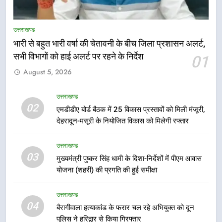
भारी बारिश का अलर्ट! 6 अगस्त को
देहरादून में स्कूल बंद
उत्तराखण्ड
उत्तराखण्ड
भारी से बहुत भारी वर्षा की चेतावनी के बीच जिला प्रशासन अलर्ट,
सभी विभागों को हाई अलर्ट पर रहने के निर्देश
01
6
August 5, 2026
मुख्यमंत्री धामी की सुरक्षा प्राथमिकता:
सीसीटीवी, ड्रोन और स्वास्थ्य सेवाओं के
उत्तराखण्ड
बीच शिवभक्तों के लिए बनाया सुरक्षित
उत्तराखण्ड
02
एमडीडीए बोर्ड बैठक में 25 विकास प्रस्तावों को मिली मंजूरी,
कांवड़ मार्ग
देहरादून-मसूरी के नियोजित विकास को मिलेगी रफ्तार
7
एसआईआर प्रक्रिया की निगरानी के लिए
उत्तराखण्ड
प्रदेश कांग्रेस मुख्यालय में कंट्रोल रूम
03
मुख्यमंत्री पुष्कर सिंह धामी के दिशा-निर्देशों में पीएम आवास
का शुभारंभ
उत्तराखण्ड
योजना (शहरी) की प्रगति की हुई समीक्षा
8
उत्तराखण्ड
04
सड़क सुरक्षा पर डीएम का सख्त एक्शन,
बैरागीवाला हत्याकांड के फरार चल रहे अभियुक्त को दून
ब्लैक स्पॉट होंगे सुरक्षित, हर माह होगी
पुलिस ने हरिद्वार से किया गिरफ्तार