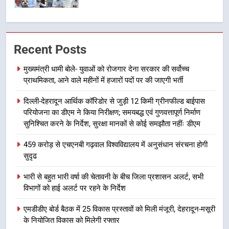
6
मुख्यमंत्री पुष्कर सिंह धामी के दिशा-निर्देशों
में पीएम आवास योजना (शहरी) की प्रगति
की हुई समीक्षा
उत्तराखण्ड
Recent Posts
मुख्यमंत्री धामी बोले- युवाओं को रोजगार देना सरकार की सर्वोच्च
7
प्राथमिकता, आने वाले महीनों में हजारों पदों पर की जाएगी भर्ती
बैरागीवाला हत्याकांड के फरार चल रहे
अभियुक्त को दून पुलिस ने हरिद्वार से किया
दिल्ली-देहरादून आर्थिक कॉरिडोर से जुड़ी 12 किमी ग्रीनफील्ड बाईपास
गिरफ्तार
उत्तराखण्ड
परियोजना का डीएम ने किया निरीक्षण; समयबद्ध एवं गुणवत्तापूर्ण निर्माण
सुनिश्चित करने के निर्देश, सुरक्षा मानकों से कोई समझौता नहींः डीएम
8
459 करोड़ से एचएनबी गढ़वाल विश्वविद्यालय में अनुसंधान संरचना होगी
भारी बारिश का अलर्ट! 6 अगस्त को
सुदृढ
देहरादून में स्कूल बंद
भारी से बहुत भारी वर्षा की चेतावनी के बीच जिला प्रशासन अलर्ट, सभी
उत्तराखण्ड
विभागों को हाई अलर्ट पर रहने के निर्देश
1
एमडीडीए बोर्ड बैठक में 25 विकास प्रस्तावों को मिली मंजूरी, देहरादून-मसूरी
मुख्यमंत्री धामी बोले- युवाओं को रोजगार
के नियोजित विकास को मिलेगी रफ्तार