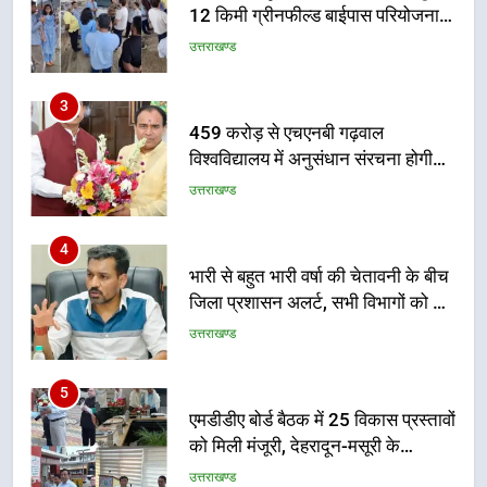
उत्तराखण्ड
गुणवत्तापूर्ण निर्माण सुनिश्चित करने के
निर्देश, सुरक्षा मानकों से कोई समझौता
3
नहींः डीएम
459 करोड़ से एचएनबी गढ़वाल
विश्वविद्यालय में अनुसंधान संरचना होगी
सुदृढ
उत्तराखण्ड
4
भारी से बहुत भारी वर्षा की चेतावनी के बीच
जिला प्रशासन अलर्ट, सभी विभागों को हाई
अलर्ट पर रहने के निर्देश
उत्तराखण्ड
5
एमडीडीए बोर्ड बैठक में 25 विकास प्रस्तावों
को मिली मंजूरी, देहरादून-मसूरी के
नियोजित विकास को मिलेगी रफ्तार
उत्तराखण्ड