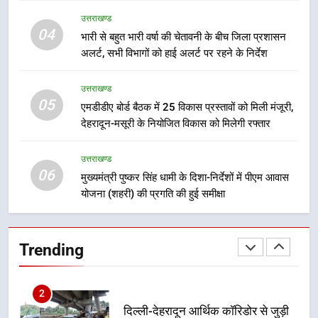
बैरागीवाला हत्याकांड के फरार चल रहे
उत्तराखण्ड
अभियुक्त को दून पुलिस ने हरिद्वार से किया
04
गिरफ्तार
भारी से बहुत भारी वर्षा की चेतावनी के बीच जिला प्रशासन
उत्तराखण्ड
अलर्ट, सभी विभागों को हाई अलर्ट पर रहने के निर्देश
8
उत्तराखण्ड
भारी बारिश का अलर्ट! 6 अगस्त को
05
एमडीडीए बोर्ड बैठक में 25 विकास प्रस्तावों को मिली मंजूरी,
देहरादून में स्कूल बंद
देहरादून-मसूरी के नियोजित विकास को मिलेगी रफ्तार
उत्तराखण्ड
उत्तराखण्ड
1
06
मुख्यमंत्री पुष्कर सिंह धामी के दिशा-निर्देशों में पीएम आवास
मुख्यमंत्री धामी बोले- युवाओं को रोजगार
योजना (शहरी) की प्रगति की हुई समीक्षा
देना सरकार की सर्वोच्च प्राथमिकता, आने
वाले महीनों में हजारों पदों पर की जाएगी
उत्तराखण्ड
भर्ती
Trending
2
दिल्ली-देहरादून आर्थिक कॉरिडोर से जुड़ी
12 किमी ग्रीनफील्ड बाईपास परियोजना
का डीएम ने किया निरीक्षण; समयबद्ध एवं