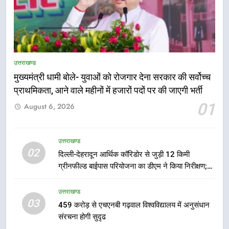
उत्तराखण्ड
मुख्यमंत्री धामी बोले- युवाओं को रोजगार देना सरकार की सर्वोच्च
5
प्राथमिकता, आने वाले महीनों में हजारों पदों पर की जाएगी भर्ती
एमडीडीए बोर्ड बैठक में 25 विकास प्रस्तावों
01
August 6, 2026
को मिली मंजूरी, देहरादून-मसूरी के
नियोजित विकास को मिलेगी रफ्तार
उत्तराखण्ड
उत्तराखण्ड
6
02
दिल्ली-देहरादून आर्थिक कॉरिडोर से जुड़ी 12 किमी
मुख्यमंत्री पुष्कर सिंह धामी के दिशा-निर्देशों
ग्रीनफील्ड बाईपास परियोजना का डीएम ने किया निरीक्षण;
में पीएम आवास योजना (शहरी) की प्रगति
समयबद्ध एवं गुणवत्तापूर्ण निर्माण सुनिश्चित करने के निर्देश,
की हुई समीक्षा
सुरक्षा मानकों से कोई समझौता नहींः डीएम
उत्तराखण्ड
उत्तराखण्ड
03
459 करोड़ से एचएनबी गढ़वाल विश्वविद्यालय में अनुसंधान
संरचना होगी सुदृढ
7