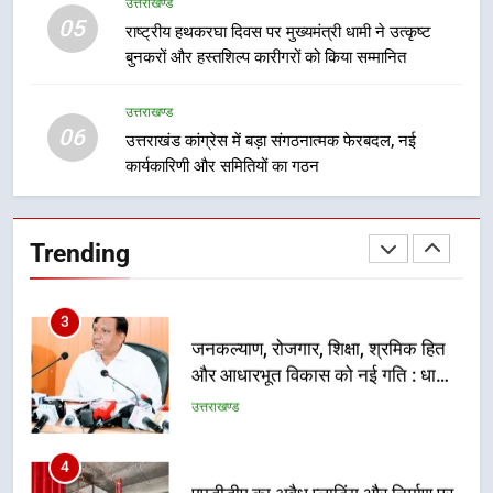
उत्तराखण्ड
निर्देश, सुरक्षा मानकों से कोई समझौता
05
1
राष्ट्रीय हथकरघा दिवस पर मुख्यमंत्री धामी ने उत्कृष्ट
नहींः डीएम
बुनकरों और हस्तशिल्प कारीगरों को किया सम्मानित
खेल महाकुंभ 2026ः 01 सितंबर से सजेगा
मुख्यमंत्री चौम्पियनशिप ट्रॉफी का मंच,
न्याय पंचायत से राज्य स्तर तक होगा
उत्तराखण्ड
उत्तराखण्ड
06
प्रतिभा का प्रदर्शन
उत्तराखंड कांग्रेस में बड़ा संगठनात्मक फेरबदल, नई
कार्यकारिणी और समितियों का गठन
2
सार्वजनिक स्थान पर जुआ खेलने वाले
अभियुक्तों को पुलिस ने किया गिरफ्तार
Trending
उत्तराखण्ड
3
जनकल्याण, रोजगार, शिक्षा, श्रमिक हित
और आधारभूत विकास को नई गति : धामी
कैबिनेट के ऐतिहासिक फैसले
उत्तराखण्ड
4