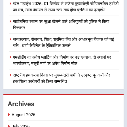
उत्तराखण्ड
खेल महाकुंभ 2026ः 01 सितंबर से सजेगा मुख्यमंत्री चौम्पियनशिप ट्रॉफी
भर्ती
का मंच, न्याय पंचायत से राज्य स्तर तक होगा प्रतिभा का प्रदर्शन
8
सार्वजनिक स्थान पर जुआ खेलने वाले अभियुक्तों को पुलिस ने किया
दिल्ली-देहरादून आर्थिक कॉरिडोर से जुड़ी
गिरफ्तार
12 किमी ग्रीनफील्ड बाईपास परियोजना
का डीएम ने किया निरीक्षण; समयबद्ध एवं
उत्तराखण्ड
जनकल्याण, रोजगार, शिक्षा, श्रमिक हित और आधारभूत विकास को नई
गुणवत्तापूर्ण निर्माण सुनिश्चित करने के
गति : धामी कैबिनेट के ऐतिहासिक फैसले
निर्देश, सुरक्षा मानकों से कोई समझौता
1
नहींः डीएम
एमडीडीए का अवैध प्लाटिंग और निर्माण पर बड़ा एक्शन, दो स्थानों पर
खेल महाकुंभ 2026ः 01 सितंबर से सजेगा
ध्वस्तीकरण, मसूरी मार्ग पर अवैध निर्माण सील
मुख्यमंत्री चौम्पियनशिप ट्रॉफी का मंच,
न्याय पंचायत से राज्य स्तर तक होगा
राष्ट्रीय हथकरघा दिवस पर मुख्यमंत्री धामी ने उत्कृष्ट बुनकरों और
उत्तराखण्ड
प्रतिभा का प्रदर्शन
हस्तशिल्प कारीगरों को किया सम्मानित
2
सार्वजनिक स्थान पर जुआ खेलने वाले
Archives
अभियुक्तों को पुलिस ने किया गिरफ्तार
उत्तराखण्ड
August 2026
July 2026