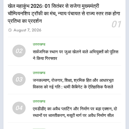
खेल महाकुंभ 2026ः 01 सितंबर से सजेगा मुख्यमंत्री
कारीगरों को किया सम्मानित
उत्तराखण्ड
चौम्पियनशिप ट्रॉफी का मंच, न्याय पंचायत से राज्य स्तर तक होगा
प्रतिभा का प्रदर्शन
01
6
August 7, 2026
उत्तराखंड कांग्रेस में बड़ा संगठनात्मक
फेरबदल, नई कार्यकारिणी और समितियों
का गठन
उत्तराखण्ड
उत्तराखण्ड
02
सार्वजनिक स्थान पर जुआ खेलने वाले अभियुक्तों को पुलिस
ने किया गिरफ्तार
7
मुख्यमंत्री धामी बोले- युवाओं को रोजगार
उत्तराखण्ड
देना सरकार की सर्वोच्च प्राथमिकता, आने
03
जनकल्याण, रोजगार, शिक्षा, श्रमिक हित और आधारभूत
वाले महीनों में हजारों पदों पर की जाएगी
उत्तराखण्ड
विकास को नई गति : धामी कैबिनेट के ऐतिहासिक फैसले
भर्ती
8
उत्तराखण्ड
दिल्ली-देहरादून आर्थिक कॉरिडोर से जुड़ी
04
एमडीडीए का अवैध प्लाटिंग और निर्माण पर बड़ा एक्शन, दो
12 किमी ग्रीनफील्ड बाईपास परियोजना
स्थानों पर ध्वस्तीकरण, मसूरी मार्ग पर अवैध निर्माण सील
का डीएम ने किया निरीक्षण; समयबद्ध एवं
उत्तराखण्ड
गुणवत्तापूर्ण निर्माण सुनिश्चित करने के