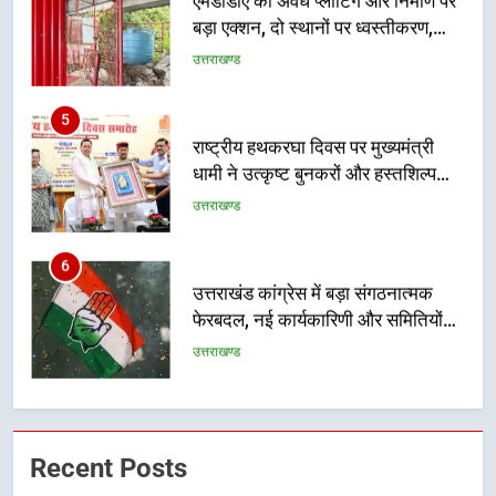
एमडीडीए का अवैध प्लाटिंग और निर्माण पर
बड़ा एक्शन, दो स्थानों पर ध्वस्तीकरण,
मसूरी मार्ग पर अवैध निर्माण सील
उत्तराखण्ड
5
राष्ट्रीय हथकरघा दिवस पर मुख्यमंत्री
धामी ने उत्कृष्ट बुनकरों और हस्तशिल्प
कारीगरों को किया सम्मानित
उत्तराखण्ड
6
उत्तराखंड कांग्रेस में बड़ा संगठनात्मक
फेरबदल, नई कार्यकारिणी और समितियों
का गठन
उत्तराखण्ड
7
मुख्यमंत्री धामी बोले- युवाओं को रोजगार
Recent Posts
देना सरकार की सर्वोच्च प्राथमिकता, आने
वाले महीनों में हजारों पदों पर की जाएगी