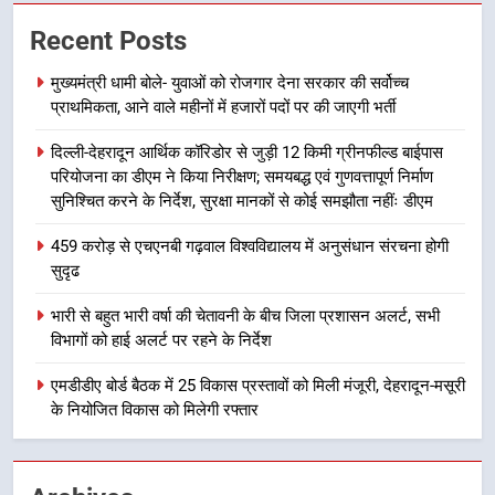
मुख्यमंत्री पुष्कर सिंह धामी के दिशा-निर्देशों
Recent Posts
में पीएम आवास योजना (शहरी) की प्रगति
की हुई समीक्षा
उत्तराखण्ड
मुख्यमंत्री धामी बोले- युवाओं को रोजगार देना सरकार की सर्वोच्च
प्राथमिकता, आने वाले महीनों में हजारों पदों पर की जाएगी भर्ती
7
दिल्ली-देहरादून आर्थिक कॉरिडोर से जुड़ी 12 किमी ग्रीनफील्ड बाईपास
बैरागीवाला हत्याकांड के फरार चल रहे
परियोजना का डीएम ने किया निरीक्षण; समयबद्ध एवं गुणवत्तापूर्ण निर्माण
अभियुक्त को दून पुलिस ने हरिद्वार से किया
सुनिश्चित करने के निर्देश, सुरक्षा मानकों से कोई समझौता नहींः डीएम
गिरफ्तार
उत्तराखण्ड
459 करोड़ से एचएनबी गढ़वाल विश्वविद्यालय में अनुसंधान संरचना होगी
सुदृढ
8
भारी बारिश का अलर्ट! 6 अगस्त को
भारी से बहुत भारी वर्षा की चेतावनी के बीच जिला प्रशासन अलर्ट, सभी
देहरादून में स्कूल बंद
विभागों को हाई अलर्ट पर रहने के निर्देश
उत्तराखण्ड
एमडीडीए बोर्ड बैठक में 25 विकास प्रस्तावों को मिली मंजूरी, देहरादून-मसूरी
के नियोजित विकास को मिलेगी रफ्तार
1
मुख्यमंत्री धामी बोले- युवाओं को रोजगार
देना सरकार की सर्वोच्च प्राथमिकता, आने