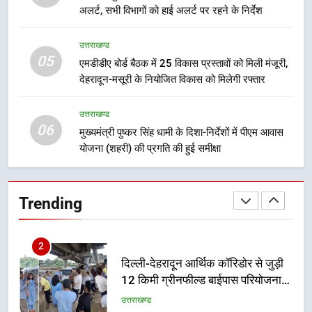
अभियुक्त को दून पुलिस ने हरिद्वार से किया
अलर्ट, सभी विभागों को हाई अलर्ट पर रहने के निर्देश
गिरफ्तार
उत्तराखण्ड
उत्तराखण्ड
05
8
एमडीडीए बोर्ड बैठक में 25 विकास प्रस्तावों को मिली मंजूरी,
देहरादून-मसूरी के नियोजित विकास को मिलेगी रफ्तार
भारी बारिश का अलर्ट! 6 अगस्त को
देहरादून में स्कूल बंद
उत्तराखण्ड
उत्तराखण्ड
06
मुख्यमंत्री पुष्कर सिंह धामी के दिशा-निर्देशों में पीएम आवास
योजना (शहरी) की प्रगति की हुई समीक्षा
1
मुख्यमंत्री धामी बोले- युवाओं को रोजगार
देना सरकार की सर्वोच्च प्राथमिकता, आने
Trending
वाले महीनों में हजारों पदों पर की जाएगी
उत्तराखण्ड
भर्ती
2
दिल्ली-देहरादून आर्थिक कॉरिडोर से जुड़ी
12 किमी ग्रीनफील्ड बाईपास परियोजना
का डीएम ने किया निरीक्षण; समयबद्ध एवं
उत्तराखण्ड