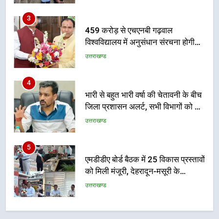
गुणवत्तापूर्ण निर्माण सुनिश्चित करने के
निर्देश, सुरक्षा मानकों से कोई समझौता
3
नहींः डीएम
459 करोड़ से एचएनबी गढ़वाल
विश्वविद्यालय में अनुसंधान संरचना होगी
सुदृढ
उत्तराखण्ड
4
भारी से बहुत भारी वर्षा की चेतावनी के बीच
जिला प्रशासन अलर्ट, सभी विभागों को हाई
अलर्ट पर रहने के निर्देश
उत्तराखण्ड
5
एमडीडीए बोर्ड बैठक में 25 विकास प्रस्तावों
को मिली मंजूरी, देहरादून-मसूरी के
नियोजित विकास को मिलेगी रफ्तार
उत्तराखण्ड
6