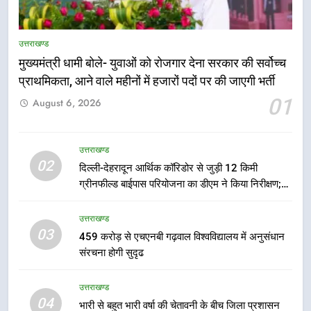
उत्तराखण्ड
मुख्यमंत्री धामी बोले- युवाओं को रोजगार देना सरकार की सर्वोच्च
प्राथमिकता, आने वाले महीनों में हजारों पदों पर की जाएगी भर्ती
5
01
August 6, 2026
एमडीडीए बोर्ड बैठक में 25 विकास प्रस्तावों
को मिली मंजूरी, देहरादून-मसूरी के
नियोजित विकास को मिलेगी रफ्तार
उत्तराखण्ड
उत्तराखण्ड
02
दिल्ली-देहरादून आर्थिक कॉरिडोर से जुड़ी 12 किमी
ग्रीनफील्ड बाईपास परियोजना का डीएम ने किया निरीक्षण;
6
समयबद्ध एवं गुणवत्तापूर्ण निर्माण सुनिश्चित करने के निर्देश,
मुख्यमंत्री पुष्कर सिंह धामी के दिशा-निर्देशों
सुरक्षा मानकों से कोई समझौता नहींः डीएम
उत्तराखण्ड
में पीएम आवास योजना (शहरी) की प्रगति
03
459 करोड़ से एचएनबी गढ़वाल विश्वविद्यालय में अनुसंधान
की हुई समीक्षा
उत्तराखण्ड
संरचना होगी सुदृढ
7
उत्तराखण्ड
बैरागीवाला हत्याकांड के फरार चल रहे
04
भारी से बहुत भारी वर्षा की चेतावनी के बीच जिला प्रशासन