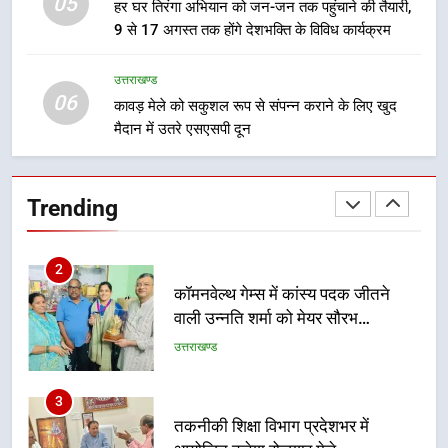
05
हर घर तिरंगा अभियान को जन-जन तक पहुंचाने की तैयारी,
न्याय पंचायत से राज्य स्तर तक होगा
उत्तराखण्ड
9 से 17 अगस्त तक होंगे देशभक्ति के विविध कार्यक्रम
प्रतिभा का प्रदर्शन
1
उत्तराखण्ड
06
विशेष स्वच्छता अभियान में डीएम एवं सचिव
कावड़ मेले को सकुशल रूप से संपन्न कराने के लिए खुद
विधिक सेवा प्राधिकरण ने किया प्रतिभाग,
मैदान में उतरे एसएसपी दून
100 से अधिक लोग बने इस अभियान का
उत्तराखण्ड
हिस्सा
Trending
2
कॉमनवेल्थ गेम्स में कांस्य पदक जीतने
वाली उन्नति शर्मा को मेयर सौरभ
थपलियाल ने किया सम्मानित
उत्तराखण्ड
3
तकनीकी शिक्षा विभाग प्रदेशभर में
आयोजित करेगा रोजगार मेले
उत्तराखण्ड