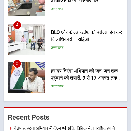
4
BLO और फील्ड स्टॉफ को प्रोत्साहित करें
जिलाधिकारी – सीईओ
उत्तराखण्ड
5
हर घर तिरंगा अभियान को जन-जन तक
पहुंचाने की तैयारी, 9 से 17 अगस्त तक
होंगे देशभक्ति के विविध कार्यक्रम
उत्तराखण्ड
6
कावड़ मेले को सकुशल रूप से संपन्न कराने
के लिए खुद मैदान में उतरे एसएसपी दून
उत्तराखण्ड
Recent Posts
7
विशेष स्वच्छता अभियान में डीएम एवं सचिव विधिक सेवा प्राधिकरण ने
मुख्यमंत्री ने तीलू रौतेली एवं आंगनबाड़ी