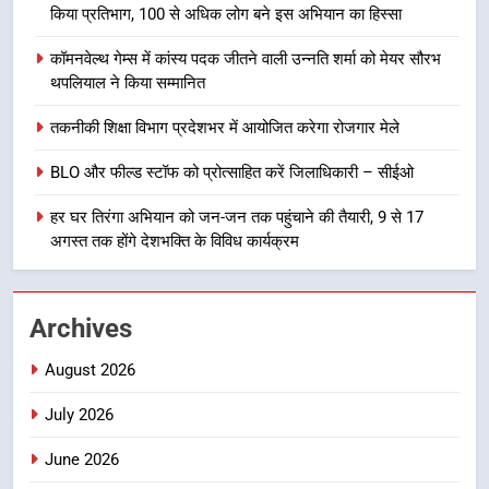
किया प्रतिभाग, 100 से अधिक लोग बने इस अभियान का हिस्सा
कार्यकत्री पुरस्कार से मातृशक्ति को किया
सम्मानित
उत्तराखण्ड
कॉमनवेल्थ गेम्स में कांस्य पदक जीतने वाली उन्नति शर्मा को मेयर सौरभ
थपलियाल ने किया सम्मानित
8
तकनीकी शिक्षा विभाग प्रदेशभर में आयोजित करेगा रोजगार मेले
खेल महाकुंभ 2026ः 01 सितंबर से सजेगा
मुख्यमंत्री चौम्पियनशिप ट्रॉफी का मंच,
BLO और फील्ड स्टॉफ को प्रोत्साहित करें जिलाधिकारी – सीईओ
न्याय पंचायत से राज्य स्तर तक होगा
उत्तराखण्ड
हर घर तिरंगा अभियान को जन-जन तक पहुंचाने की तैयारी, 9 से 17
प्रतिभा का प्रदर्शन
अगस्त तक होंगे देशभक्ति के विविध कार्यक्रम
1
विशेष स्वच्छता अभियान में डीएम एवं सचिव
विधिक सेवा प्राधिकरण ने किया प्रतिभाग,
Archives
100 से अधिक लोग बने इस अभियान का
उत्तराखण्ड
हिस्सा
August 2026
2
July 2026
कॉमनवेल्थ गेम्स में कांस्य पदक जीतने
वाली उन्नति शर्मा को मेयर सौरभ
June 2026
थपलियाल ने किया सम्मानित