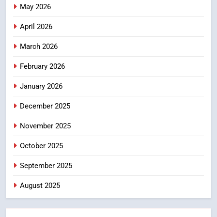
उत्तराखण्ड
May 2026
April 2026
3
तकनीकी शिक्षा विभाग प्रदेशभर में
March 2026
आयोजित करेगा रोजगार मेले
उत्तराखण्ड
February 2026
January 2026
4
BLO और फील्ड स्टॉफ को प्रोत्साहित करें
December 2025
जिलाधिकारी – सीईओ
November 2025
उत्तराखण्ड
October 2025
5
September 2025
हर घर तिरंगा अभियान को जन-जन तक
पहुंचाने की तैयारी, 9 से 17 अगस्त तक
August 2025
होंगे देशभक्ति के विविध कार्यक्रम
उत्तराखण्ड