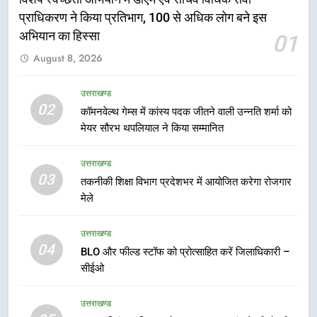
हर घर तिरंगा अभियान को जन-जन तक
प्राधिकरण ने किया प्रतिभाग, 100 से अधिक लोग बने इस
पहुंचाने की तैयारी, 9 से 17 अगस्त तक
अभियान का हिस्सा
01
होंगे देशभक्ति के विविध कार्यक्रम
उत्तराखण्ड
August 8, 2026
6
उत्तराखण्ड
02
कावड़ मेले को सकुशल रूप से संपन्न कराने
कॉमनवेल्थ गेम्स में कांस्य पदक जीतने वाली उन्नति शर्मा को
के लिए खुद मैदान में उतरे एसएसपी दून
मेयर सौरभ थपलियाल ने किया सम्मानित
उत्तराखण्ड
उत्तराखण्ड
03
तकनीकी शिक्षा विभाग प्रदेशभर में आयोजित करेगा रोजगार
7
मेले
मुख्यमंत्री ने तीलू रौतेली एवं आंगनबाड़ी
कार्यकत्री पुरस्कार से मातृशक्ति को किया
उत्तराखण्ड
सम्मानित
उत्तराखण्ड
04
BLO और फील्ड स्टॉफ को प्रोत्साहित करें जिलाधिकारी –
सीईओ
8
खेल महाकुंभ 2026ः 01 सितंबर से सजेगा
उत्तराखण्ड
मुख्यमंत्री चौम्पियनशिप ट्रॉफी का मंच,