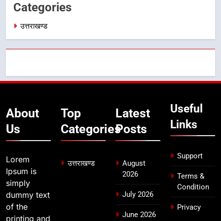
6
Categories
कावड़ मेले को सकुशल रूप से संपन्न कराने
के लिए खुद मैदान में उतरे एसएसपी दून
उत्तराखण्ड
उत्तराखण्ड
7
मुख्यमंत्री ने तीलू रौतेली एवं आंगनबाड़ी
कार्यकत्री पुरस्कार से मातृशक्ति को किया
सम्मानित
उत्तराखण्ड
Useful
About
Top
Latest
Links
Us
Categories
Posts
8
खेल महाकुंभ 2026ः 01 सितंबर से सजेगा
मुख्यमंत्री चौम्पियनशिप ट्रॉफी का मंच,
Support
Lorem
उत्तराखण्ड
August
न्याय पंचायत से राज्य स्तर तक होगा
उत्तराखण्ड
Ipsum is
2026
Terms &
प्रतिभा का प्रदर्शन
simply
Condition
dummy text
July 2026
of the
Privacy
June 2026
printing and