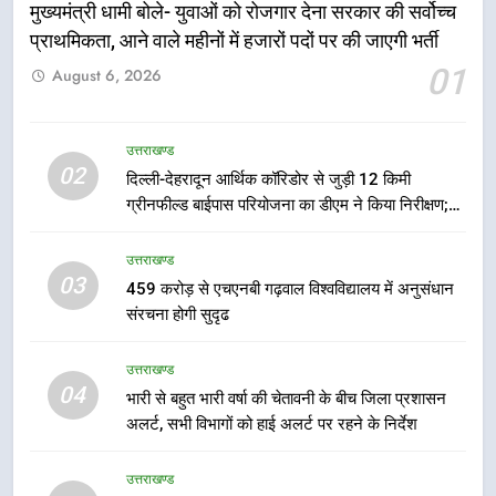
मुख्यमंत्री धामी बोले- युवाओं को रोजगार देना सरकार की सर्वोच्च
प्राथमिकता, आने वाले महीनों में हजारों पदों पर की जाएगी भर्ती
5
01
August 6, 2026
एमडीडीए बोर्ड बैठक में 25 विकास प्रस्तावों
को मिली मंजूरी, देहरादून-मसूरी के
नियोजित विकास को मिलेगी रफ्तार
उत्तराखण्ड
उत्तराखण्ड
02
दिल्ली-देहरादून आर्थिक कॉरिडोर से जुड़ी 12 किमी
ग्रीनफील्ड बाईपास परियोजना का डीएम ने किया निरीक्षण;
6
समयबद्ध एवं गुणवत्तापूर्ण निर्माण सुनिश्चित करने के निर्देश,
मुख्यमंत्री पुष्कर सिंह धामी के दिशा-निर्देशों
सुरक्षा मानकों से कोई समझौता नहींः डीएम
उत्तराखण्ड
में पीएम आवास योजना (शहरी) की प्रगति
03
459 करोड़ से एचएनबी गढ़वाल विश्वविद्यालय में अनुसंधान
की हुई समीक्षा
उत्तराखण्ड
संरचना होगी सुदृढ
7
उत्तराखण्ड
बैरागीवाला हत्याकांड के फरार चल रहे
04
भारी से बहुत भारी वर्षा की चेतावनी के बीच जिला प्रशासन
अभियुक्त को दून पुलिस ने हरिद्वार से किया
अलर्ट, सभी विभागों को हाई अलर्ट पर रहने के निर्देश
गिरफ्तार
उत्तराखण्ड
उत्तराखण्ड