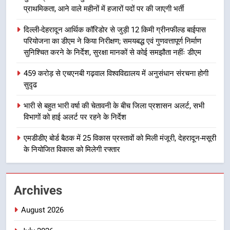
प्राथमिकता, आने वाले महीनों में हजारों पदों पर की जाएगी भर्ती
7
दिल्ली-देहरादून आर्थिक कॉरिडोर से जुड़ी 12 किमी ग्रीनफील्ड बाईपास
बैरागीवाला हत्याकांड के फरार चल रहे
परियोजना का डीएम ने किया निरीक्षण; समयबद्ध एवं गुणवत्तापूर्ण निर्माण
अभियुक्त को दून पुलिस ने हरिद्वार से किया
सुनिश्चित करने के निर्देश, सुरक्षा मानकों से कोई समझौता नहींः डीएम
गिरफ्तार
उत्तराखण्ड
459 करोड़ से एचएनबी गढ़वाल विश्वविद्यालय में अनुसंधान संरचना होगी
सुदृढ
8
भारी बारिश का अलर्ट! 6 अगस्त को
भारी से बहुत भारी वर्षा की चेतावनी के बीच जिला प्रशासन अलर्ट, सभी
देहरादून में स्कूल बंद
विभागों को हाई अलर्ट पर रहने के निर्देश
उत्तराखण्ड
एमडीडीए बोर्ड बैठक में 25 विकास प्रस्तावों को मिली मंजूरी, देहरादून-मसूरी
के नियोजित विकास को मिलेगी रफ्तार
1
मुख्यमंत्री धामी बोले- युवाओं को रोजगार
देना सरकार की सर्वोच्च प्राथमिकता, आने
Archives
वाले महीनों में हजारों पदों पर की जाएगी
उत्तराखण्ड
भर्ती
August 2026
2