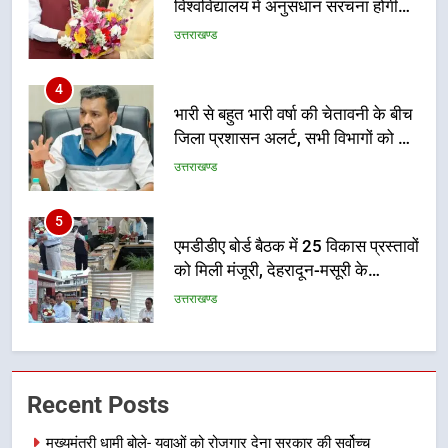
विश्वविद्यालय में अनुसंधान संरचना होगी
सुदृढ
उत्तराखण्ड
4
भारी से बहुत भारी वर्षा की चेतावनी के बीच
जिला प्रशासन अलर्ट, सभी विभागों को हाई
अलर्ट पर रहने के निर्देश
उत्तराखण्ड
5
एमडीडीए बोर्ड बैठक में 25 विकास प्रस्तावों
को मिली मंजूरी, देहरादून-मसूरी के
नियोजित विकास को मिलेगी रफ्तार
उत्तराखण्ड
6
मुख्यमंत्री पुष्कर सिंह धामी के दिशा-निर्देशों
Recent Posts
में पीएम आवास योजना (शहरी) की प्रगति
की हुई समीक्षा
उत्तराखण्ड
मुख्यमंत्री धामी बोले- युवाओं को रोजगार देना सरकार की सर्वोच्च