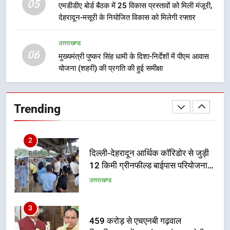
05
8
एमडीडीए बोर्ड बैठक में 25 विकास प्रस्तावों को मिली मंजूरी,
देहरादून-मसूरी के नियोजित विकास को मिलेगी रफ्तार
भारी बारिश का अलर्ट! 6 अगस्त को
देहरादून में स्कूल बंद
उत्तराखण्ड
उत्तराखण्ड
06
मुख्यमंत्री पुष्कर सिंह धामी के दिशा-निर्देशों में पीएम आवास
योजना (शहरी) की प्रगति की हुई समीक्षा
1
मुख्यमंत्री धामी बोले- युवाओं को रोजगार
देना सरकार की सर्वोच्च प्राथमिकता, आने
Trending
वाले महीनों में हजारों पदों पर की जाएगी
उत्तराखण्ड
भर्ती
2
दिल्ली-देहरादून आर्थिक कॉरिडोर से जुड़ी
12 किमी ग्रीनफील्ड बाईपास परियोजना
का डीएम ने किया निरीक्षण; समयबद्ध एवं
उत्तराखण्ड
गुणवत्तापूर्ण निर्माण सुनिश्चित करने के
निर्देश, सुरक्षा मानकों से कोई समझौता
3
नहींः डीएम
459 करोड़ से एचएनबी गढ़वाल