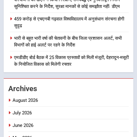
सुनिश्चित करने के निर्देश, सुरक्षा मानकों से कोई समझौता नहींः डीएम
8
भारी बारिश का अलर्ट! 6 अगस्त को
459 करोड़ से एचएनबी गढ़वाल विश्वविद्यालय में अनुसंधान संरचना होगी
देहरादून में स्कूल बंद
सुदृढ
उत्तराखण्ड
भारी से बहुत भारी वर्षा की चेतावनी के बीच जिला प्रशासन अलर्ट, सभी
विभागों को हाई अलर्ट पर रहने के निर्देश
1
मुख्यमंत्री धामी बोले- युवाओं को रोजगार
एमडीडीए बोर्ड बैठक में 25 विकास प्रस्तावों को मिली मंजूरी, देहरादून-मसूरी
के नियोजित विकास को मिलेगी रफ्तार
देना सरकार की सर्वोच्च प्राथमिकता, आने
वाले महीनों में हजारों पदों पर की जाएगी
उत्तराखण्ड
भर्ती
Archives
2
दिल्ली-देहरादून आर्थिक कॉरिडोर से जुड़ी
August 2026
12 किमी ग्रीनफील्ड बाईपास परियोजना
का डीएम ने किया निरीक्षण; समयबद्ध एवं
July 2026
उत्तराखण्ड
गुणवत्तापूर्ण निर्माण सुनिश्चित करने के
June 2026
निर्देश, सुरक्षा मानकों से कोई समझौता
3
नहींः डीएम