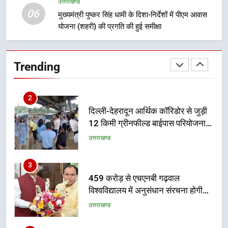
1
उत्तराखण्ड
06
मुख्यमंत्री धामी बोले- युवाओं को रोजगार
मुख्यमंत्री पुष्कर सिंह धामी के दिशा-निर्देशों में पीएम आवास
देना सरकार की सर्वोच्च प्राथमिकता, आने
योजना (शहरी) की प्रगति की हुई समीक्षा
वाले महीनों में हजारों पदों पर की जाएगी
उत्तराखण्ड
भर्ती
Trending
2
दिल्ली-देहरादून आर्थिक कॉरिडोर से जुड़ी
12 किमी ग्रीनफील्ड बाईपास परियोजना
का डीएम ने किया निरीक्षण; समयबद्ध एवं
उत्तराखण्ड
गुणवत्तापूर्ण निर्माण सुनिश्चित करने के
निर्देश, सुरक्षा मानकों से कोई समझौता
3
नहींः डीएम
459 करोड़ से एचएनबी गढ़वाल
विश्वविद्यालय में अनुसंधान संरचना होगी
सुदृढ
उत्तराखण्ड
4
भारी से बहुत भारी वर्षा की चेतावनी के बीच
जिला प्रशासन अलर्ट, सभी विभागों को हाई