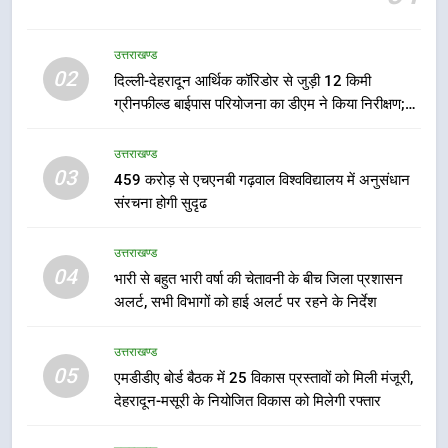
6
उत्तराखण्ड
02
मुख्यमंत्री पुष्कर सिंह धामी के दिशा-निर्देशों
दिल्ली-देहरादून आर्थिक कॉरिडोर से जुड़ी 12 किमी
में पीएम आवास योजना (शहरी) की प्रगति
ग्रीनफील्ड बाईपास परियोजना का डीएम ने किया निरीक्षण;
की हुई समीक्षा
समयबद्ध एवं गुणवत्तापूर्ण निर्माण सुनिश्चित करने के निर्देश,
उत्तराखण्ड
सुरक्षा मानकों से कोई समझौता नहींः डीएम
उत्तराखण्ड
03
459 करोड़ से एचएनबी गढ़वाल विश्वविद्यालय में अनुसंधान
7
संरचना होगी सुदृढ
बैरागीवाला हत्याकांड के फरार चल रहे
अभियुक्त को दून पुलिस ने हरिद्वार से किया
उत्तराखण्ड
गिरफ्तार
उत्तराखण्ड
04
भारी से बहुत भारी वर्षा की चेतावनी के बीच जिला प्रशासन
अलर्ट, सभी विभागों को हाई अलर्ट पर रहने के निर्देश
8
भारी बारिश का अलर्ट! 6 अगस्त को
उत्तराखण्ड
देहरादून में स्कूल बंद
05
एमडीडीए बोर्ड बैठक में 25 विकास प्रस्तावों को मिली मंजूरी,
उत्तराखण्ड
देहरादून-मसूरी के नियोजित विकास को मिलेगी रफ्तार