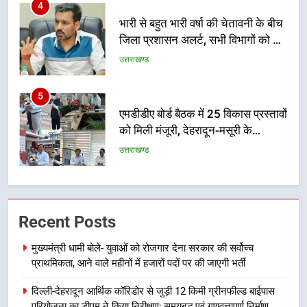
अलर्ट पर रहने के निर्देश
उत्तराखण्ड
5
एमडीडीए बोर्ड बैठक में 25 विकास प्रस्तावों
को मिली मंजूरी, देहरादून-मसूरी के
नियोजित विकास को मिलेगी रफ्तार
उत्तराखण्ड
6
मुख्यमंत्री पुष्कर सिंह धामी के दिशा-निर्देशों
में पीएम आवास योजना (शहरी) की प्रगति
की हुई समीक्षा
उत्तराखण्ड
Recent Posts
7
मुख्यमंत्री धामी बोले- युवाओं को रोजगार देना सरकार की सर्वोच्च
बैरागीवाला हत्याकांड के फरार चल रहे
प्राथमिकता, आने वाले महीनों में हजारों पदों पर की जाएगी भर्ती
अभियुक्त को दून पुलिस ने हरिद्वार से किया
गिरफ्तार
उत्तराखण्ड
दिल्ली-देहरादून आर्थिक कॉरिडोर से जुड़ी 12 किमी ग्रीनफील्ड बाईपास
परियोजना का डीएम ने किया निरीक्षण; समयबद्ध एवं गुणवत्तापूर्ण निर्माण