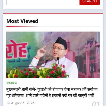
SEARCH
Most Viewed
उत्तराखण्ड
5
मुख्यमंत्री धामी बोले- युवाओं को रोजगार देना सरकार की सर्वोच्च
एमडीडीए बोर्ड बैठक में 25 विकास प्रस्तावों
प्राथमिकता, आने वाले महीनों में हजारों पदों पर की जाएगी भर्ती
को मिली मंजूरी, देहरादून-मसूरी के
01
August 6, 2026
नियोजित विकास को मिलेगी रफ्तार
उत्तराखण्ड