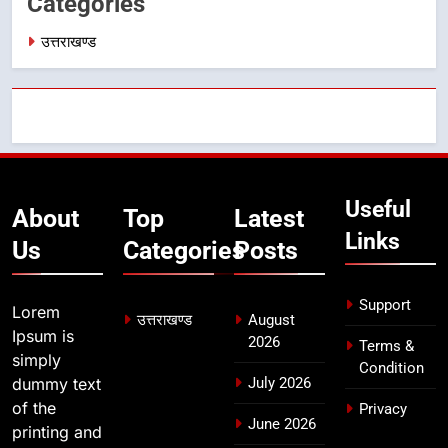
Categories
उत्तराखण्ड
उत्तराखण्ड
7
बैरागीवाला हत्याकांड के फरार चल रहे
अभियुक्त को दून पुलिस ने हरिद्वार से किया
गिरफ्तार
उत्तराखण्ड
8
Useful
About
Top
Latest
भारी बारिश का अलर्ट! 6 अगस्त को
Links
देहरादून में स्कूल बंद
Us
Categories
Posts
उत्तराखण्ड
Support
Lorem
उत्तराखण्ड
August
Ipsum is
2026
Terms &
simply
Condition
dummy text
July 2026
of the
Privacy
June 2026
printing and