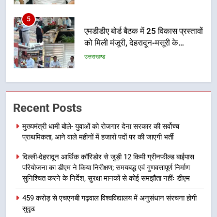
नियोजित विकास को मिलेगी रफ्तार
उत्तराखण्ड
6
मुख्यमंत्री पुष्कर सिंह धामी के दिशा-निर्देशों
में पीएम आवास योजना (शहरी) की प्रगति
की हुई समीक्षा
उत्तराखण्ड
7
Recent Posts
बैरागीवाला हत्याकांड के फरार चल रहे
अभियुक्त को दून पुलिस ने हरिद्वार से किया
मुख्यमंत्री धामी बोले- युवाओं को रोजगार देना सरकार की सर्वोच्च
गिरफ्तार
उत्तराखण्ड
प्राथमिकता, आने वाले महीनों में हजारों पदों पर की जाएगी भर्ती
दिल्ली-देहरादून आर्थिक कॉरिडोर से जुड़ी 12 किमी ग्रीनफील्ड बाईपास
8
परियोजना का डीएम ने किया निरीक्षण; समयबद्ध एवं गुणवत्तापूर्ण निर्माण
भारी बारिश का अलर्ट! 6 अगस्त को
सुनिश्चित करने के निर्देश, सुरक्षा मानकों से कोई समझौता नहींः डीएम
देहरादून में स्कूल बंद
उत्तराखण्ड
459 करोड़ से एचएनबी गढ़वाल विश्वविद्यालय में अनुसंधान संरचना होगी
सुदृढ