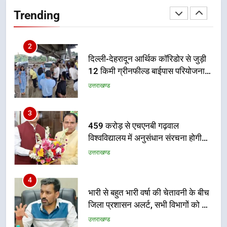
दिल्ली-देहरादून आर्थिक कॉरिडोर से जुड़ी
Trending
12 किमी ग्रीनफील्ड बाईपास परियोजना
का डीएम ने किया निरीक्षण; समयबद्ध एवं
उत्तराखण्ड
गुणवत्तापूर्ण निर्माण सुनिश्चित करने के
निर्देश, सुरक्षा मानकों से कोई समझौता
3
नहींः डीएम
459 करोड़ से एचएनबी गढ़वाल
विश्वविद्यालय में अनुसंधान संरचना होगी
सुदृढ
उत्तराखण्ड
4
भारी से बहुत भारी वर्षा की चेतावनी के बीच
जिला प्रशासन अलर्ट, सभी विभागों को हाई
अलर्ट पर रहने के निर्देश
उत्तराखण्ड
5
एमडीडीए बोर्ड बैठक में 25 विकास प्रस्तावों
को मिली मंजूरी, देहरादून-मसूरी के