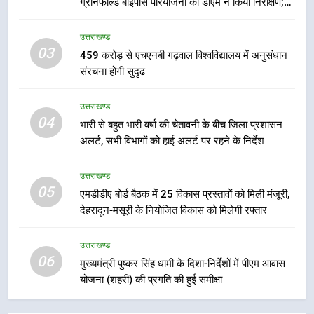
ग्रीनफील्ड बाईपास परियोजना का डीएम ने किया निरीक्षण;
समयबद्ध एवं गुणवत्तापूर्ण निर्माण सुनिश्चित करने के निर्देश,
7
सुरक्षा मानकों से कोई समझौता नहींः डीएम
उत्तराखण्ड
बैरागीवाला हत्याकांड के फरार चल रहे
03
459 करोड़ से एचएनबी गढ़वाल विश्वविद्यालय में अनुसंधान
अभियुक्त को दून पुलिस ने हरिद्वार से किया
संरचना होगी सुदृढ
गिरफ्तार
उत्तराखण्ड
उत्तराखण्ड
8
04
भारी से बहुत भारी वर्षा की चेतावनी के बीच जिला प्रशासन
भारी बारिश का अलर्ट! 6 अगस्त को
अलर्ट, सभी विभागों को हाई अलर्ट पर रहने के निर्देश
देहरादून में स्कूल बंद
उत्तराखण्ड
उत्तराखण्ड
05
एमडीडीए बोर्ड बैठक में 25 विकास प्रस्तावों को मिली मंजूरी,
1
देहरादून-मसूरी के नियोजित विकास को मिलेगी रफ्तार
मुख्यमंत्री धामी बोले- युवाओं को रोजगार
देना सरकार की सर्वोच्च प्राथमिकता, आने
उत्तराखण्ड
वाले महीनों में हजारों पदों पर की जाएगी
06
उत्तराखण्ड
मुख्यमंत्री पुष्कर सिंह धामी के दिशा-निर्देशों में पीएम आवास
भर्ती
योजना (शहरी) की प्रगति की हुई समीक्षा
2