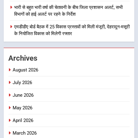
1
भारी से बहुत भारी वर्षा की चेतावनी के बीच जिला प्रशासन अलर्ट, सभी
मुख्यमंत्री धामी बोले- युवाओं को रोजगार
विभागों को हाई अलर्ट पर रहने के निर्देश
देना सरकार की सर्वोच्च प्राथमिकता, आने
वाले महीनों में हजारों पदों पर की जाएगी
एमडीडीए बोर्ड बैठक में 25 विकास प्रस्तावों को मिली मंजूरी, देहरादून-मसूरी
उत्तराखण्ड
भर्ती
के नियोजित विकास को मिलेगी रफ्तार
2
दिल्ली-देहरादून आर्थिक कॉरिडोर से जुड़ी
Archives
12 किमी ग्रीनफील्ड बाईपास परियोजना
का डीएम ने किया निरीक्षण; समयबद्ध एवं
उत्तराखण्ड
August 2026
गुणवत्तापूर्ण निर्माण सुनिश्चित करने के
निर्देश, सुरक्षा मानकों से कोई समझौता
July 2026
3
नहींः डीएम
459 करोड़ से एचएनबी गढ़वाल
June 2026
विश्वविद्यालय में अनुसंधान संरचना होगी
सुदृढ
May 2026
उत्तराखण्ड
April 2026
4
भारी से बहुत भारी वर्षा की चेतावनी के बीच
March 2026