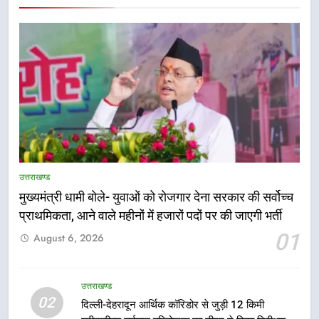
5
एमडीडीए बोर्ड बैठक में 25 विकास प्रस्तावों
उत्तराखण्ड
को मिली मंजूरी, देहरादून-मसूरी के
मुख्यमंत्री धामी बोले- युवाओं को रोजगार देना सरकार की सर्वोच्च
नियोजित विकास को मिलेगी रफ्तार
उत्तराखण्ड
प्राथमिकता, आने वाले महीनों में हजारों पदों पर की जाएगी भर्ती
01
August 6, 2026
6
मुख्यमंत्री पुष्कर सिंह धामी के दिशा-निर्देशों
में पीएम आवास योजना (शहरी) की प्रगति
उत्तराखण्ड
की हुई समीक्षा
02
उत्तराखण्ड
दिल्ली-देहरादून आर्थिक कॉरिडोर से जुड़ी 12 किमी