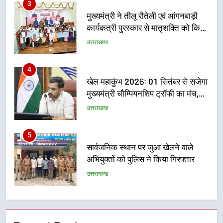
4
खेल महाकुंभ 2026ः 01 सितंबर से सजेगा
मुख्यमंत्री चौम्पियनशिप ट्रॉफी का मंच,
न्याय पंचायत से राज्य स्तर तक होगा
उत्तराखण्ड
प्रतिभा का प्रदर्शन
5
सार्वजनिक स्थान पर जुआ खेलने वाले
अभियुक्तों को पुलिस ने किया गिरफ्तार
उत्तराखण्ड
6
जनकल्याण, रोजगार, शिक्षा, श्रमिक हित
और आधारभूत विकास को नई गति : धामी
कैबिनेट के ऐतिहासिक फैसले
उत्तराखण्ड
7
एमडीडीए का अवैध प्लाटिंग और निर्माण पर