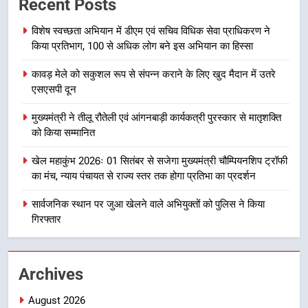
Recent Posts
बड़ा एक्शन, दो स्थानों पर ध्वस्तीकरण,
मसूरी मार्ग पर अवैध निर्माण सील
उत्तराखण्ड
विशेष स्वच्छता अभियान में डीएम एवं सचिव विधिक सेवा प्राधिकरण ने
किया प्रतिभाग, 100 से अधिक लोग बने इस अभियान का हिस्सा
8
कावड़ मेले को सकुशल रूप से संपन्न कराने के लिए खुद मैदान में उतरे
राष्ट्रीय हथकरघा दिवस पर मुख्यमंत्री
एसएसपी दून
धामी ने उत्कृष्ट बुनकरों और हस्तशिल्प
कारीगरों को किया सम्मानित
उत्तराखण्ड
मुख्यमंत्री ने तीलू रौतेली एवं आंगनबाड़ी कार्यकत्री पुरस्कार से मातृशक्ति
को किया सम्मानित
1
खेल महाकुंभ 2026ः 01 सितंबर से सजेगा मुख्यमंत्री चौम्पियनशिप ट्रॉफी
विशेष स्वच्छता अभियान में डीएम एवं सचिव
का मंच, न्याय पंचायत से राज्य स्तर तक होगा प्रतिभा का प्रदर्शन
विधिक सेवा प्राधिकरण ने किया प्रतिभाग,
100 से अधिक लोग बने इस अभियान का
सार्वजनिक स्थान पर जुआ खेलने वाले अभियुक्तों को पुलिस ने किया
उत्तराखण्ड
गिरफ्तार
हिस्सा
2
कावड़ मेले को सकुशल रूप से संपन्न कराने
Archives
के लिए खुद मैदान में उतरे एसएसपी दून
उत्तराखण्ड
August 2026