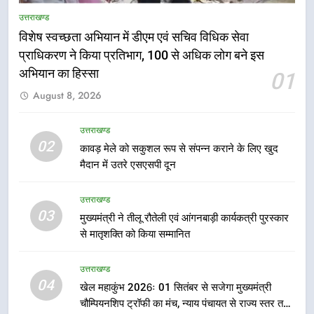
सार्वजनिक स्थान पर जुआ खेलने वाले
उत्तराखण्ड
अभियुक्तों को पुलिस ने किया गिरफ्तार
विशेष स्वच्छता अभियान में डीएम एवं सचिव विधिक सेवा
उत्तराखण्ड
प्राधिकरण ने किया प्रतिभाग, 100 से अधिक लोग बने इस
अभियान का हिस्सा
01
6
August 8, 2026
जनकल्याण, रोजगार, शिक्षा, श्रमिक हित
और आधारभूत विकास को नई गति : धामी
उत्तराखण्ड
कैबिनेट के ऐतिहासिक फैसले
उत्तराखण्ड
02
कावड़ मेले को सकुशल रूप से संपन्न कराने के लिए खुद
मैदान में उतरे एसएसपी दून
7
एमडीडीए का अवैध प्लाटिंग और निर्माण पर
उत्तराखण्ड
बड़ा एक्शन, दो स्थानों पर ध्वस्तीकरण,
03
मुख्यमंत्री ने तीलू रौतेली एवं आंगनबाड़ी कार्यकत्री पुरस्कार
मसूरी मार्ग पर अवैध निर्माण सील
उत्तराखण्ड
से मातृशक्ति को किया सम्मानित
8
उत्तराखण्ड
04
राष्ट्रीय हथकरघा दिवस पर मुख्यमंत्री
खेल महाकुंभ 2026ः 01 सितंबर से सजेगा मुख्यमंत्री
धामी ने उत्कृष्ट बुनकरों और हस्तशिल्प
चौम्पियनशिप ट्रॉफी का मंच, न्याय पंचायत से राज्य स्तर तक