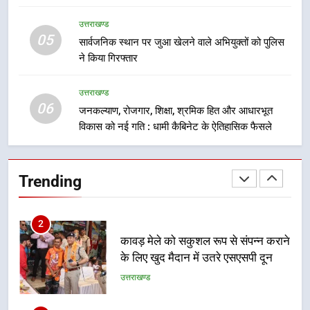
कारीगरों को किया सम्मानित
होगा प्रतिभा का प्रदर्शन
उत्तराखण्ड
उत्तराखण्ड
05
सार्वजनिक स्थान पर जुआ खेलने वाले अभियुक्तों को पुलिस
1
ने किया गिरफ्तार
विशेष स्वच्छता अभियान में डीएम एवं सचिव
विधिक सेवा प्राधिकरण ने किया प्रतिभाग,
उत्तराखण्ड
100 से अधिक लोग बने इस अभियान का
उत्तराखण्ड
06
जनकल्याण, रोजगार, शिक्षा, श्रमिक हित और आधारभूत
हिस्सा
विकास को नई गति : धामी कैबिनेट के ऐतिहासिक फैसले
2
कावड़ मेले को सकुशल रूप से संपन्न कराने
के लिए खुद मैदान में उतरे एसएसपी दून
Trending
उत्तराखण्ड
3
मुख्यमंत्री ने तीलू रौतेली एवं आंगनबाड़ी
कार्यकत्री पुरस्कार से मातृशक्ति को किया
सम्मानित
उत्तराखण्ड