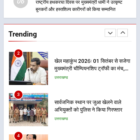
06
राष्ट्रीय हथकरघा दिवस पर मुख्यमंत्री धामी ने उत्कृष्ट
बुनकरों और हस्तशिल्प कारीगरों को किया सम्मानित
2
खेल महाकुंभ 2026ः 01 सितंबर से सजेगा
मुख्यमंत्री चौम्पियनशिप ट्रॉफी का मंच,
Trending
न्याय पंचायत से राज्य स्तर तक होगा
उत्तराखण्ड
प्रतिभा का प्रदर्शन
3
सार्वजनिक स्थान पर जुआ खेलने वाले
अभियुक्तों को पुलिस ने किया गिरफ्तार
उत्तराखण्ड
4
जनकल्याण, रोजगार, शिक्षा, श्रमिक हित
और आधारभूत विकास को नई गति : धामी
कैबिनेट के ऐतिहासिक फैसले
उत्तराखण्ड
5