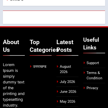
फेरबदल, नई कार्यकारिणी और समितियों
का गठन
उत्तराखण्ड
8
मुख्यमंत्री धामी बोले- युवाओं को रोजगार
देना सरकार की सर्वोच्च प्राथमिकता, आने
Useful
About
Top
Latest
वाले महीनों में हजारों पदों पर की जाएगी
उत्तराखण्ड
Links
भर्ती
Us
Categories
Posts
Support
Lorem
उत्तराखण्ड
August
Ipsum is
2026
Terms &
simply
Condition
dummy text
July 2026
of the
Privacy
June 2026
printing and
typesetting
May 2026
industry.