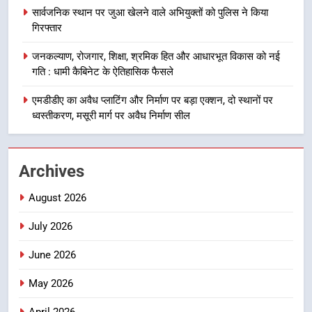
वाले महीनों में हजारों पदों पर की जाएगी
उत्तराखण्ड
सार्वजनिक स्थान पर जुआ खेलने वाले अभियुक्तों को पुलिस ने किया
भर्ती
गिरफ्तार
1
जनकल्याण, रोजगार, शिक्षा, श्रमिक हित और आधारभूत विकास को नई
मुख्यमंत्री ने तीलू रौतेली एवं आंगनबाड़ी
गति : धामी कैबिनेट के ऐतिहासिक फैसले
कार्यकत्री पुरस्कार से मातृशक्ति को किया
सम्मानित
एमडीडीए का अवैध प्लाटिंग और निर्माण पर बड़ा एक्शन, दो स्थानों पर
उत्तराखण्ड
ध्वस्तीकरण, मसूरी मार्ग पर अवैध निर्माण सील
2
खेल महाकुंभ 2026ः 01 सितंबर से सजेगा
Archives
मुख्यमंत्री चौम्पियनशिप ट्रॉफी का मंच,
न्याय पंचायत से राज्य स्तर तक होगा
उत्तराखण्ड
August 2026
प्रतिभा का प्रदर्शन
July 2026
3
सार्वजनिक स्थान पर जुआ खेलने वाले
June 2026
अभियुक्तों को पुलिस ने किया गिरफ्तार
May 2026
उत्तराखण्ड
April 2026