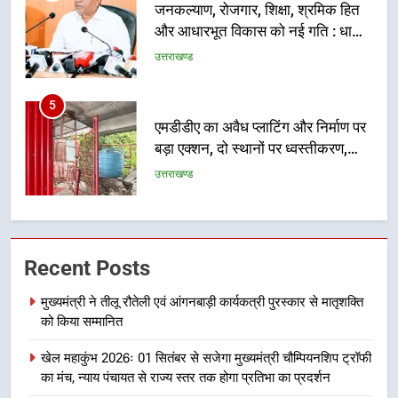
एमडीडीए का अवैध प्लाटिंग और निर्माण पर
बड़ा एक्शन, दो स्थानों पर ध्वस्तीकरण,
मसूरी मार्ग पर अवैध निर्माण सील
उत्तराखण्ड
6
राष्ट्रीय हथकरघा दिवस पर मुख्यमंत्री
धामी ने उत्कृष्ट बुनकरों और हस्तशिल्प
कारीगरों को किया सम्मानित
उत्तराखण्ड
7
उत्तराखंड कांग्रेस में बड़ा संगठनात्मक
Recent Posts
फेरबदल, नई कार्यकारिणी और समितियों
का गठन
उत्तराखण्ड
मुख्यमंत्री ने तीलू रौतेली एवं आंगनबाड़ी कार्यकत्री पुरस्कार से मातृशक्ति
को किया सम्मानित
8
खेल महाकुंभ 2026ः 01 सितंबर से सजेगा मुख्यमंत्री चौम्पियनशिप ट्रॉफी
मुख्यमंत्री धामी बोले- युवाओं को रोजगार
का मंच, न्याय पंचायत से राज्य स्तर तक होगा प्रतिभा का प्रदर्शन
देना सरकार की सर्वोच्च प्राथमिकता, आने