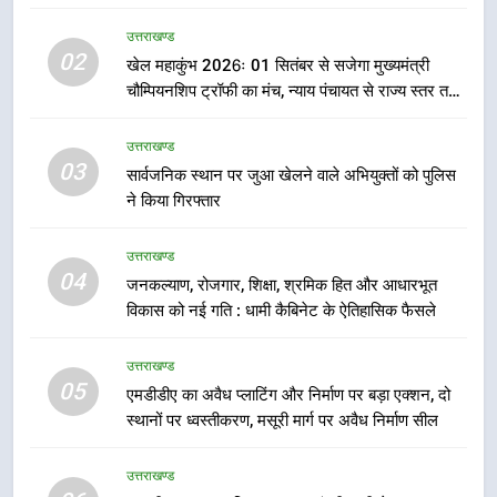
धामी ने उत्कृष्ट बुनकरों और हस्तशिल्प
उत्तराखण्ड
कारीगरों को किया सम्मानित
उत्तराखण्ड
02
खेल महाकुंभ 2026ः 01 सितंबर से सजेगा मुख्यमंत्री
चौम्पियनशिप ट्रॉफी का मंच, न्याय पंचायत से राज्य स्तर तक
7
होगा प्रतिभा का प्रदर्शन
उत्तराखंड कांग्रेस में बड़ा संगठनात्मक
उत्तराखण्ड
फेरबदल, नई कार्यकारिणी और समितियों
03
सार्वजनिक स्थान पर जुआ खेलने वाले अभियुक्तों को पुलिस
का गठन
उत्तराखण्ड
ने किया गिरफ्तार
8
उत्तराखण्ड
मुख्यमंत्री धामी बोले- युवाओं को रोजगार
04
जनकल्याण, रोजगार, शिक्षा, श्रमिक हित और आधारभूत
देना सरकार की सर्वोच्च प्राथमिकता, आने
विकास को नई गति : धामी कैबिनेट के ऐतिहासिक फैसले
वाले महीनों में हजारों पदों पर की जाएगी
उत्तराखण्ड
भर्ती
उत्तराखण्ड
05
एमडीडीए का अवैध प्लाटिंग और निर्माण पर बड़ा एक्शन, दो
1
स्थानों पर ध्वस्तीकरण, मसूरी मार्ग पर अवैध निर्माण सील
मुख्यमंत्री ने तीलू रौतेली एवं आंगनबाड़ी
कार्यकत्री पुरस्कार से मातृशक्ति को किया
उत्तराखण्ड
सम्मानित
उत्तराखण्ड