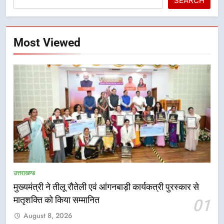
SEARCH
Most Viewed
5
एमडीडीए का अवैध प्लाटिंग और निर्माण पर
बड़ा एक्शन, दो स्थानों पर ध्वस्तीकरण,
उत्तराखण्ड
मसूरी मार्ग पर अवैध निर्माण सील
उत्तराखण्ड
मुख्यमंत्री ने तीलू रौतेली एवं आंगनबाड़ी कार्यकत्री पुरस्कार से
मातृशक्ति को किया सम्मानित
01
6
August 8, 2026
राष्ट्रीय हथकरघा दिवस पर मुख्यमंत्री