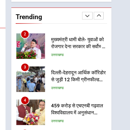
को मिलेगी रफ्तार
1
उत्तराखंड कांग्रेस में बड़ा
संगठनात्मक फेरबदल, नई
Trending
कार्यकारिणी और समितियों का
उत्तराखण्ड
गठन
2
मुख्यमंत्री धामी बोले- युवाओं को
रोजगार देना सरकार की सर्वोच्च
प्राथमिकता, आने वाले महीनों में
उत्तराखण्ड
हजारों पदों पर की जाएगी भर्ती
3
दिल्ली-देहरादून आर्थिक कॉरिडोर
से जुड़ी 12 किमी ग्रीनफील्ड
बाईपास परियोजना का डीएम ने
उत्तराखण्ड
किया निरीक्षण; समयबद्ध एवं
गुणवत्तापूर्ण निर्माण सुनिश्चित
4
459 करोड़ से एचएनबी गढ़वाल
करने के निर्देश, सुरक्षा मानकों से
विश्वविद्यालय में अनुसंधान
कोई समझौता नहींः डीएम
संरचना होगी सुदृढ
उत्तराखण्ड