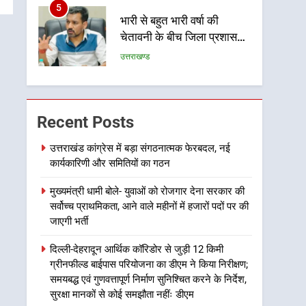
5
भारी से बहुत भारी वर्षा की
चेतावनी के बीच जिला प्रशासन
अलर्ट, सभी विभागों को हाई अलर्ट
उत्तराखण्ड
पर रहने के निर्देश
6
एमडीडीए बोर्ड बैठक में 25
विकास प्रस्तावों को मिली मंजूरी,
Recent Posts
देहरादून-मसूरी के नियोजित
उत्तराखण्ड
विकास को मिलेगी रफ्तार
उत्तराखंड कांग्रेस में बड़ा संगठनात्मक फेरबदल, नई
कार्यकारिणी और समितियों का गठन
7
मुख्यमंत्री पुष्कर सिंह धामी के
मुख्यमंत्री धामी बोले- युवाओं को रोजगार देना सरकार की
दिशा-निर्देशों में पीएम आवास
सर्वोच्च प्राथमिकता, आने वाले महीनों में हजारों पदों पर की
योजना (शहरी) की प्रगति की हुई
उत्तराखण्ड
जाएगी भर्ती
समीक्षा
8
दिल्ली-देहरादून आर्थिक कॉरिडोर से जुड़ी 12 किमी
बैरागीवाला हत्याकांड के फरार
ग्रीनफील्ड बाईपास परियोजना का डीएम ने किया निरीक्षण;
चल रहे अभियुक्त को दून पुलिस
समयबद्ध एवं गुणवत्तापूर्ण निर्माण सुनिश्चित करने के निर्देश,
ने हरिद्वार से किया गिरफ्तार
उत्तराखण्ड
सुरक्षा मानकों से कोई समझौता नहींः डीएम