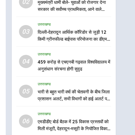
02
मुख्यमंत्री धामी बोले- युवाओं को रोजगार देना
भारी से बहुत भारी वर्षा की
सरकार की सर्वोच्च प्राथमिकता, आने वाले
चेतावनी के बीच जिला प्रशासन
महीनों में हजारों पदों पर की जाएगी भर्ती
अलर्ट, सभी विभागों को हाई अलर्ट
उत्तराखण्ड
उत्तराखण्ड
पर रहने के निर्देश
03
दिल्ली-देहरादून आर्थिक कॉरिडोर से जुड़ी 12
6
एमडीडीए बोर्ड बैठक में 25
किमी ग्रीनफील्ड बाईपास परियोजना का डीएम ने
विकास प्रस्तावों को मिली मंजूरी,
किया निरीक्षण; समयबद्ध एवं गुणवत्तापूर्ण निर्माण
देहरादून-मसूरी के नियोजित
सुनिश्चित करने के निर्देश, सुरक्षा मानकों से कोई
उत्तराखण्ड
उत्तराखण्ड
समझौता नहींः डीएम
विकास को मिलेगी रफ्तार
04
459 करोड़ से एचएनबी गढ़वाल विश्वविद्यालय में
7
अनुसंधान संरचना होगी सुदृढ
मुख्यमंत्री पुष्कर सिंह धामी के
दिशा-निर्देशों में पीएम आवास
उत्तराखण्ड
योजना (शहरी) की प्रगति की हुई
उत्तराखण्ड
05
भारी से बहुत भारी वर्षा की चेतावनी के बीच जिला
समीक्षा
प्रशासन अलर्ट, सभी विभागों को हाई अलर्ट पर
8
रहने के निर्देश
बैरागीवाला हत्याकांड के फरार
उत्तराखण्ड
चल रहे अभियुक्त को दून पुलिस
06
ने हरिद्वार से किया गिरफ्तार
एमडीडीए बोर्ड बैठक में 25 विकास प्रस्तावों को
उत्तराखण्ड
मिली मंजूरी, देहरादून-मसूरी के नियोजित विकास