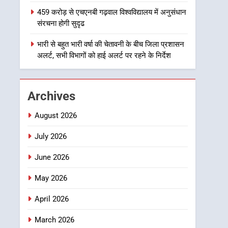
1
459 करोड़ से एचएनबी गढ़वाल विश्वविद्यालय में अनुसंधान
उत्तराखंड कांग्रेस में बड़ा
संरचना होगी सुदृढ
संगठनात्मक फेरबदल, नई
कार्यकारिणी और समितियों का
भारी से बहुत भारी वर्षा की चेतावनी के बीच जिला प्रशासन
उत्तराखण्ड
अलर्ट, सभी विभागों को हाई अलर्ट पर रहने के निर्देश
गठन
2
मुख्यमंत्री धामी बोले- युवाओं को
रोजगार देना सरकार की सर्वोच्च
Archives
प्राथमिकता, आने वाले महीनों में
उत्तराखण्ड
हजारों पदों पर की जाएगी भर्ती
August 2026
3
दिल्ली-देहरादून आर्थिक कॉरिडोर
July 2026
से जुड़ी 12 किमी ग्रीनफील्ड
June 2026
बाईपास परियोजना का डीएम ने
उत्तराखण्ड
किया निरीक्षण; समयबद्ध एवं
May 2026
गुणवत्तापूर्ण निर्माण सुनिश्चित
4
459 करोड़ से एचएनबी गढ़वाल
करने के निर्देश, सुरक्षा मानकों से
April 2026
विश्वविद्यालय में अनुसंधान
कोई समझौता नहींः डीएम
संरचना होगी सुदृढ
March 2026
उत्तराखण्ड