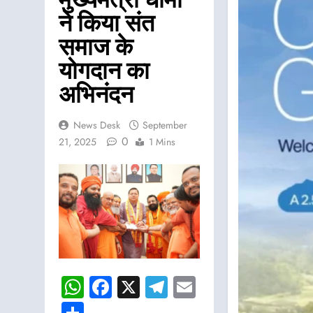
मुख्यमंत्री धामी
ने किया संत
समाज के
योगदान का
अभिनंदन
News Desk
September
0
21, 2025
1 Mins
WhatsApp
Facebook
X
Telegram
Email