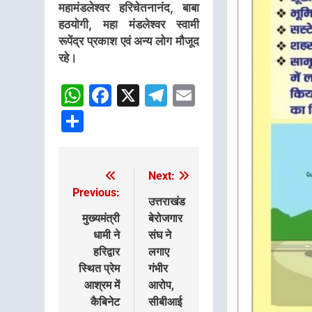
महामंडलेश्वर हरिचेतनानंद, बाबा
हठयोगी, महा मंडलेश्वर स्वामी
रूपेंद्र प्रकाश एवं अन्य लोग मौजूद
रहे।
WhatsApp
Facebook
X
Telegram
Email
Share
Next:
Post
Previous:
navigation
उत्तराखंड
मुख्यमंत्री
बेरोजगार
धामी ने
संघ ने
हरिद्वार
लगाए
स्थित प्रेम
गंभीर
आश्रम में
आरोप,
कैबिनेट
सीबीआई