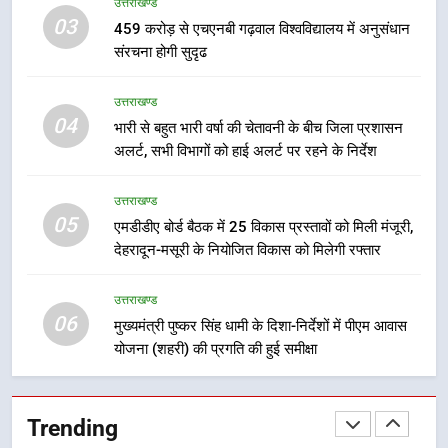
उत्तराखण्ड
अभियुक्त को दून पुलिस ने हरिद्वार से किया
03
459 करोड़ से एचएनबी गढ़वाल विश्वविद्यालय में अनुसंधान
गिरफ्तार
उत्तराखण्ड
संरचना होगी सुदृढ
8
उत्तराखण्ड
भारी बारिश का अलर्ट! 6 अगस्त को
04
भारी से बहुत भारी वर्षा की चेतावनी के बीच जिला प्रशासन
देहरादून में स्कूल बंद
अलर्ट, सभी विभागों को हाई अलर्ट पर रहने के निर्देश
उत्तराखण्ड
उत्तराखण्ड
05
1
एमडीडीए बोर्ड बैठक में 25 विकास प्रस्तावों को मिली मंजूरी,
देहरादून-मसूरी के नियोजित विकास को मिलेगी रफ्तार
मुख्यमंत्री धामी बोले- युवाओं को रोजगार
देना सरकार की सर्वोच्च प्राथमिकता, आने
वाले महीनों में हजारों पदों पर की जाएगी
उत्तराखण्ड
उत्तराखण्ड
06
भर्ती
मुख्यमंत्री पुष्कर सिंह धामी के दिशा-निर्देशों में पीएम आवास
योजना (शहरी) की प्रगति की हुई समीक्षा
2
दिल्ली-देहरादून आर्थिक कॉरिडोर से जुड़ी
12 किमी ग्रीनफील्ड बाईपास परियोजना
Trending
का डीएम ने किया निरीक्षण; समयबद्ध एवं
उत्तराखण्ड