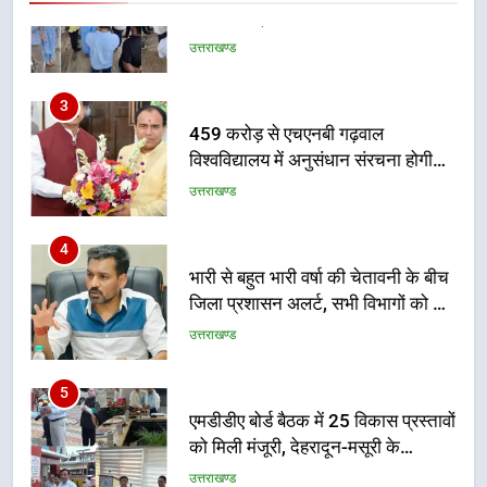
गुणवत्तापूर्ण निर्माण सुनिश्चित करने के
निर्देश, सुरक्षा मानकों से कोई समझौता
3
नहींः डीएम
459 करोड़ से एचएनबी गढ़वाल
विश्वविद्यालय में अनुसंधान संरचना होगी
सुदृढ
उत्तराखण्ड
4
भारी से बहुत भारी वर्षा की चेतावनी के बीच
जिला प्रशासन अलर्ट, सभी विभागों को हाई
अलर्ट पर रहने के निर्देश
उत्तराखण्ड
5
एमडीडीए बोर्ड बैठक में 25 विकास प्रस्तावों
को मिली मंजूरी, देहरादून-मसूरी के
नियोजित विकास को मिलेगी रफ्तार
उत्तराखण्ड
6