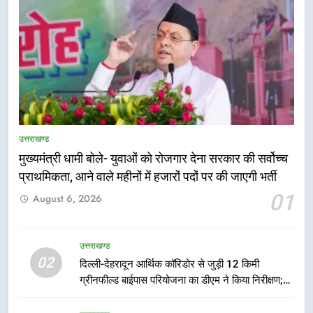
5
एमडीडीए बोर्ड बैठक में 25 विकास प्रस्तावों
को मिली मंजूरी, देहरादून-मसूरी के
उत्तराखण्ड
नियोजित विकास को मिलेगी रफ्तार
उत्तराखण्ड
मुख्यमंत्री धामी बोले- युवाओं को रोजगार देना सरकार की सर्वोच्च
प्राथमिकता, आने वाले महीनों में हजारों पदों पर की जाएगी भर्ती
6
01
August 6, 2026
मुख्यमंत्री पुष्कर सिंह धामी के दिशा-निर्देशों
में पीएम आवास योजना (शहरी) की प्रगति
की हुई समीक्षा
उत्तराखण्ड
उत्तराखण्ड
02
दिल्ली-देहरादून आर्थिक कॉरिडोर से जुड़ी 12 किमी
ग्रीनफील्ड बाईपास परियोजना का डीएम ने किया निरीक्षण;
7
समयबद्ध एवं गुणवत्तापूर्ण निर्माण सुनिश्चित करने के निर्देश,
बैरागीवाला हत्याकांड के फरार चल रहे
सुरक्षा मानकों से कोई समझौता नहींः डीएम