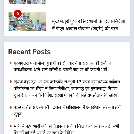
मुख्यमंत्री पुष्कर सिंह धामी के दिशा-निर्देशों
में पीएम आवास योजना (शहरी) की प्रगति
की हुई समीक्षा
उत्तराखण्ड
7
बैरागीवाला हत्याकांड के फरार चल रहे
Recent Posts
अभियुक्त को दून पुलिस ने हरिद्वार से किया
गिरफ्तार
उत्तराखण्ड
मुख्यमंत्री धामी बोले- युवाओं को रोजगार देना सरकार की सर्वोच्च
प्राथमिकता, आने वाले महीनों में हजारों पदों पर की जाएगी भर्ती
8
दिल्ली-देहरादून आर्थिक कॉरिडोर से जुड़ी 12 किमी ग्रीनफील्ड बाईपास
भारी बारिश का अलर्ट! 6 अगस्त को
परियोजना का डीएम ने किया निरीक्षण; समयबद्ध एवं गुणवत्तापूर्ण निर्माण
देहरादून में स्कूल बंद
सुनिश्चित करने के निर्देश, सुरक्षा मानकों से कोई समझौता नहींः डीएम
उत्तराखण्ड
459 करोड़ से एचएनबी गढ़वाल विश्वविद्यालय में अनुसंधान संरचना होगी
सुदृढ
1
मुख्यमंत्री धामी बोले- युवाओं को रोजगार
भारी से बहुत भारी वर्षा की चेतावनी के बीच जिला प्रशासन अलर्ट, सभी
देना सरकार की सर्वोच्च प्राथमिकता, आने
विभागों को हाई अलर्ट पर रहने के निर्देश