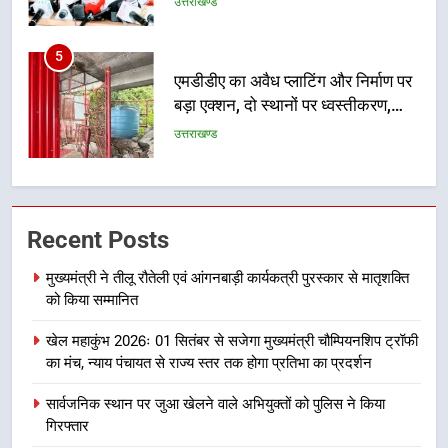
मसूरी मार्ग पर अवैध निर्माण सील
उत्तराखण्ड
6
राष्ट्रीय हथकरघा दिवस पर मुख्यमंत्री
धामी ने उत्कृष्ट बुनकरों और हस्तशिल्प
कारीगरों को किया सम्मानित
उत्तराखण्ड
7
Recent Posts
उत्तराखंड कांग्रेस में बड़ा संगठनात्मक
फेरबदल, नई कार्यकारिणी और समितियों
मुख्यमंत्री ने तीलू रौतेली एवं आंगनबाड़ी कार्यकत्री पुरस्कार से मातृशक्ति
का गठन
उत्तराखण्ड
को किया सम्मानित
खेल महाकुंभ 2026ः 01 सितंबर से सजेगा मुख्यमंत्री चौम्पियनशिप ट्रॉफी
8
का मंच, न्याय पंचायत से राज्य स्तर तक होगा प्रतिभा का प्रदर्शन
मुख्यमंत्री धामी बोले- युवाओं को रोजगार
देना सरकार की सर्वोच्च प्राथमिकता, आने
सार्वजनिक स्थान पर जुआ खेलने वाले अभियुक्तों को पुलिस ने किया
वाले महीनों में हजारों पदों पर की जाएगी
उत्तराखण्ड
गिरफ्तार
भर्ती