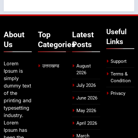
उत्तराखण्ड
8
मुख्यमंत्री धामी बोले- युवाओं को रोजगार
Useful
देना सरकार की सर्वोच्च प्राथमिकता, आने
About
Top
Latest
वाले महीनों में हजारों पदों पर की जाएगी
Links
उत्तराखण्ड
Us
Categories
Posts
भर्ती
Support
Lorem
उत्तराखण्ड
August
Ipsum is
2026
Terms &
simply
Condition
dummy text
July 2026
of the
Privacy
June 2026
printing and
typesetting
May 2026
industry.
Lorem
April 2026
Ipsum has
March
been the