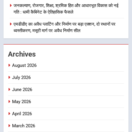
जनकल्याण, रोजगार, शिक्षा, श्रमिक हित और आधारभूत विकास को नई
1
गति : धामी कैबिनेट के ऐतिहासिक फैसले
मुख्यमंत्री ने तीलू रौतेली एवं आंगनबाड़ी
कार्यकत्री पुरस्कार से मातृशक्ति को किया
एमडीडीए का अवैध प्लाटिंग और निर्माण पर बड़ा एक्शन, दो स्थानों पर
सम्मानित
ध्वस्तीकरण, मसूरी मार्ग पर अवैध निर्माण सील
उत्तराखण्ड
2
Archives
खेल महाकुंभ 2026ः 01 सितंबर से सजेगा
मुख्यमंत्री चौम्पियनशिप ट्रॉफी का मंच,
August 2026
न्याय पंचायत से राज्य स्तर तक होगा
उत्तराखण्ड
प्रतिभा का प्रदर्शन
July 2026
3
June 2026
सार्वजनिक स्थान पर जुआ खेलने वाले
अभियुक्तों को पुलिस ने किया गिरफ्तार
May 2026
उत्तराखण्ड
April 2026
4
March 2026
जनकल्याण, रोजगार, शिक्षा, श्रमिक हित