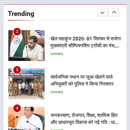
खेल महाकुंभ 2026ः 01 सितंबर से सजेगा
Trending
मुख्यमंत्री चौम्पियनशिप ट्रॉफी का मंच,
न्याय पंचायत से राज्य स्तर तक होगा
उत्तराखण्ड
प्रतिभा का प्रदर्शन
3
सार्वजनिक स्थान पर जुआ खेलने वाले
अभियुक्तों को पुलिस ने किया गिरफ्तार
उत्तराखण्ड
4
जनकल्याण, रोजगार, शिक्षा, श्रमिक हित
और आधारभूत विकास को नई गति : धामी
कैबिनेट के ऐतिहासिक फैसले
उत्तराखण्ड
5
एमडीडीए का अवैध प्लाटिंग और निर्माण पर
बड़ा एक्शन, दो स्थानों पर ध्वस्तीकरण,