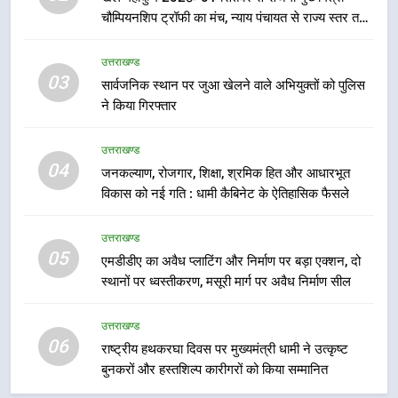
चौम्पियनशिप ट्रॉफी का मंच, न्याय पंचायत से राज्य स्तर तक
होगा प्रतिभा का प्रदर्शन
7
उत्तराखण्ड
उत्तराखंड कांग्रेस में बड़ा संगठनात्मक
03
सार्वजनिक स्थान पर जुआ खेलने वाले अभियुक्तों को पुलिस
फेरबदल, नई कार्यकारिणी और समितियों
ने किया गिरफ्तार
का गठन
उत्तराखण्ड
उत्तराखण्ड
8
04
जनकल्याण, रोजगार, शिक्षा, श्रमिक हित और आधारभूत
मुख्यमंत्री धामी बोले- युवाओं को रोजगार
विकास को नई गति : धामी कैबिनेट के ऐतिहासिक फैसले
देना सरकार की सर्वोच्च प्राथमिकता, आने
वाले महीनों में हजारों पदों पर की जाएगी
उत्तराखण्ड
उत्तराखण्ड
भर्ती
05
एमडीडीए का अवैध प्लाटिंग और निर्माण पर बड़ा एक्शन, दो
1
स्थानों पर ध्वस्तीकरण, मसूरी मार्ग पर अवैध निर्माण सील
मुख्यमंत्री ने तीलू रौतेली एवं आंगनबाड़ी
कार्यकत्री पुरस्कार से मातृशक्ति को किया
उत्तराखण्ड
सम्मानित
06
उत्तराखण्ड
राष्ट्रीय हथकरघा दिवस पर मुख्यमंत्री धामी ने उत्कृष्ट
बुनकरों और हस्तशिल्प कारीगरों को किया सम्मानित
2