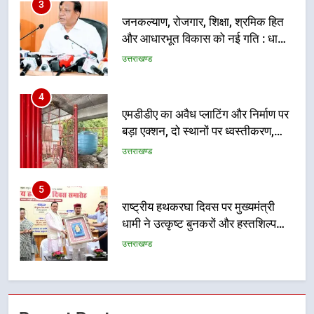
4
एमडीडीए का अवैध प्लाटिंग और निर्माण पर
बड़ा एक्शन, दो स्थानों पर ध्वस्तीकरण,
मसूरी मार्ग पर अवैध निर्माण सील
उत्तराखण्ड
5
राष्ट्रीय हथकरघा दिवस पर मुख्यमंत्री
धामी ने उत्कृष्ट बुनकरों और हस्तशिल्प
कारीगरों को किया सम्मानित
उत्तराखण्ड
6
उत्तराखंड कांग्रेस में बड़ा संगठनात्मक
फेरबदल, नई कार्यकारिणी और समितियों
का गठन
उत्तराखण्ड
7
मुख्यमंत्री धामी बोले- युवाओं को रोजगार