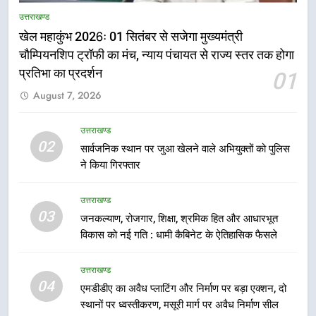
राष्ट्रीय हथकरघा दिवस पर मुख्यमंत्री
उत्तराखण्ड
धामी ने उत्कृष्ट बुनकरों और हस्तशिल्प
खेल महाकुंभ 2026ः 01 सितंबर से सजेगा मुख्यमंत्री
कारीगरों को किया सम्मानित
उत्तराखण्ड
चौम्पियनशिप ट्रॉफी का मंच, न्याय पंचायत से राज्य स्तर तक होगा
प्रतिभा का प्रदर्शन
01
6
August 7, 2026
उत्तराखंड कांग्रेस में बड़ा संगठनात्मक
फेरबदल, नई कार्यकारिणी और समितियों
उत्तराखण्ड
का गठन
02
उत्तराखण्ड
सार्वजनिक स्थान पर जुआ खेलने वाले अभियुक्तों को पुलिस
ने किया गिरफ्तार
7
उत्तराखण्ड
मुख्यमंत्री धामी बोले- युवाओं को रोजगार
03
देना सरकार की सर्वोच्च प्राथमिकता, आने
जनकल्याण, रोजगार, शिक्षा, श्रमिक हित और आधारभूत
विकास को नई गति : धामी कैबिनेट के ऐतिहासिक फैसले
वाले महीनों में हजारों पदों पर की जाएगी
उत्तराखण्ड
भर्ती
उत्तराखण्ड
8
04
एमडीडीए का अवैध प्लाटिंग और निर्माण पर बड़ा एक्शन, दो
दिल्ली-देहरादून आर्थिक कॉरिडोर से जुड़ी
स्थानों पर ध्वस्तीकरण, मसूरी मार्ग पर अवैध निर्माण सील
12 किमी ग्रीनफील्ड बाईपास परियोजना