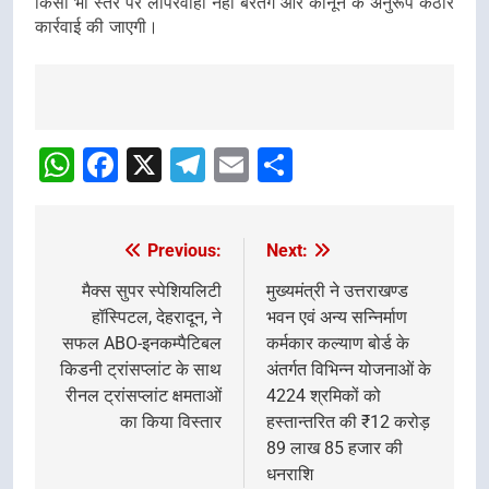
किसी भी स्तर पर लापरवाही नहीं बरतेंगे और कानून के अनुरूप कठोर
कार्रवाई की जाएगी।
Post
navigation
WhatsApp
Facebook
X
Telegram
Email
Share
Previous:
Next:
Post
navigation
मैक्स सुपर स्पेशियलिटी
मुख्यमंत्री ने उत्तराखण्ड
हॉस्पिटल, देहरादून, ने
भवन एवं अन्य सन्निर्माण
सफल ABO-इनकम्पैटिबल
कर्मकार कल्याण बोर्ड के
किडनी ट्रांसप्लांट के साथ
अंतर्गत विभिन्न योजनाओं के
रीनल ट्रांसप्लांट क्षमताओं
4224 श्रमिकों को
का किया विस्तार
हस्तान्तरित की ₹12 करोड़
89 लाख 85 हजार की
धनराशि