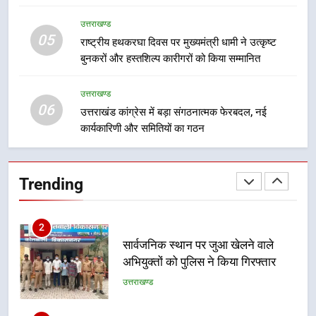
का डीएम ने किया निरीक्षण; समयबद्ध एवं
उत्तराखण्ड
उत्तराखण्ड
गुणवत्तापूर्ण निर्माण सुनिश्चित करने के
05
राष्ट्रीय हथकरघा दिवस पर मुख्यमंत्री धामी ने उत्कृष्ट
निर्देश, सुरक्षा मानकों से कोई समझौता
1
बुनकरों और हस्तशिल्प कारीगरों को किया सम्मानित
नहींः डीएम
खेल महाकुंभ 2026ः 01 सितंबर से सजेगा
मुख्यमंत्री चौम्पियनशिप ट्रॉफी का मंच,
उत्तराखण्ड
न्याय पंचायत से राज्य स्तर तक होगा
06
उत्तराखण्ड
उत्तराखंड कांग्रेस में बड़ा संगठनात्मक फेरबदल, नई
प्रतिभा का प्रदर्शन
कार्यकारिणी और समितियों का गठन
2
सार्वजनिक स्थान पर जुआ खेलने वाले
Trending
अभियुक्तों को पुलिस ने किया गिरफ्तार
उत्तराखण्ड
3
जनकल्याण, रोजगार, शिक्षा, श्रमिक हित
और आधारभूत विकास को नई गति : धामी
कैबिनेट के ऐतिहासिक फैसले
उत्तराखण्ड