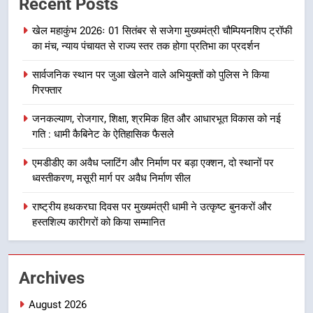
Recent Posts
देना सरकार की सर्वोच्च प्राथमिकता, आने
खेल महाकुंभ 2026ः 01 सितंबर से सजेगा मुख्यमंत्री चौम्पियनशिप ट्रॉफी
वाले महीनों में हजारों पदों पर की जाएगी
उत्तराखण्ड
का मंच, न्याय पंचायत से राज्य स्तर तक होगा प्रतिभा का प्रदर्शन
भर्ती
8
सार्वजनिक स्थान पर जुआ खेलने वाले अभियुक्तों को पुलिस ने किया
गिरफ्तार
दिल्ली-देहरादून आर्थिक कॉरिडोर से जुड़ी
12 किमी ग्रीनफील्ड बाईपास परियोजना
जनकल्याण, रोजगार, शिक्षा, श्रमिक हित और आधारभूत विकास को नई
का डीएम ने किया निरीक्षण; समयबद्ध एवं
उत्तराखण्ड
गति : धामी कैबिनेट के ऐतिहासिक फैसले
गुणवत्तापूर्ण निर्माण सुनिश्चित करने के
निर्देश, सुरक्षा मानकों से कोई समझौता
एमडीडीए का अवैध प्लाटिंग और निर्माण पर बड़ा एक्शन, दो स्थानों पर
1
नहींः डीएम
ध्वस्तीकरण, मसूरी मार्ग पर अवैध निर्माण सील
खेल महाकुंभ 2026ः 01 सितंबर से सजेगा
मुख्यमंत्री चौम्पियनशिप ट्रॉफी का मंच,
राष्ट्रीय हथकरघा दिवस पर मुख्यमंत्री धामी ने उत्कृष्ट बुनकरों और
न्याय पंचायत से राज्य स्तर तक होगा
उत्तराखण्ड
हस्तशिल्प कारीगरों को किया सम्मानित
प्रतिभा का प्रदर्शन
2
Archives
सार्वजनिक स्थान पर जुआ खेलने वाले
अभियुक्तों को पुलिस ने किया गिरफ्तार
August 2026
उत्तराखण्ड