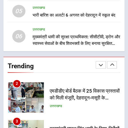
प्रगति समीक्षा
उत्तराखण्ड
उत्तराखण्ड
05
भारी बारिश का अलर्ट! 6 अगस्त को देहरादून में स्कूल बंद
1
भारी से बहुत भारी वर्षा की चेतावनी के बीच
उत्तराखण्ड
जिला प्रशासन अलर्ट, सभी विभागों को हाई
06
मुख्यमंत्री धामी की सुरक्षा प्राथमिकता: सीसीटीवी, ड्रोन और
अलर्ट पर रहने के निर्देश
उत्तराखण्ड
स्वास्थ्य सेवाओं के बीच शिवभक्तों के लिए बनाया सुरक्षित
कांवड़ मार्ग
2
एमडीडीए बोर्ड बैठक में 25 विकास प्रस्तावों
Trending
को मिली मंजूरी, देहरादून-मसूरी के
नियोजित विकास को मिलेगी रफ्तार
उत्तराखण्ड
3
मुख्यमंत्री पुष्कर सिंह धामी के दिशा-निर्देशों
में पीएम आवास योजना (शहरी) की प्रगति
की हुई समीक्षा
उत्तराखण्ड