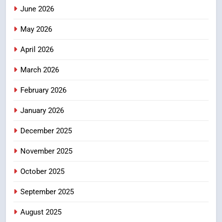
June 2026
3
May 2026
मुख्यमंत्री पुष्कर सिंह धामी के दिशा-निर्देशों
में पीएम आवास योजना (शहरी) की प्रगति
April 2026
की हुई समीक्षा
उत्तराखण्ड
March 2026
4
February 2026
बैरागीवाला हत्याकांड के फरार चल रहे
अभियुक्त को दून पुलिस ने हरिद्वार से किया
January 2026
गिरफ्तार
उत्तराखण्ड
December 2025
5
November 2025
भारी बारिश का अलर्ट! 6 अगस्त को
October 2025
देहरादून में स्कूल बंद
उत्तराखण्ड
September 2025
August 2025
6