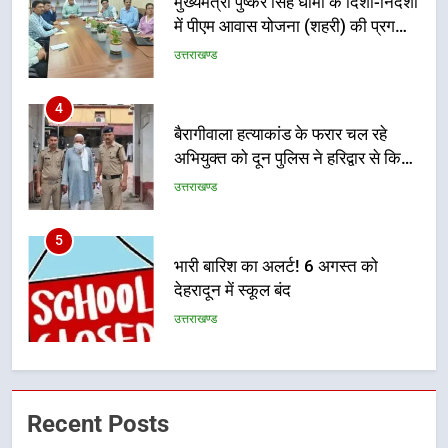
4
बैरागीवाला हत्याकांड के फरार चल रहे
अभियुक्त को दून पुलिस ने हरिद्वार से किया
गिरफ्तार
उत्तराखण्ड
5
भारी बारिश का अलर्ट! 6 अगस्त को
देहरादून में स्कूल बंद
उत्तराखण्ड
6
मुख्यमंत्री धामी की सुरक्षा प्राथमिकता:
सीसीटीवी, ड्रोन और स्वास्थ्य सेवाओं के
बीच शिवभक्तों के लिए बनाया सुरक्षित
उत्तराखण्ड
कांवड़ मार्ग
7
Recent Posts
एसआईआर प्रक्रिया की निगरानी के लिए