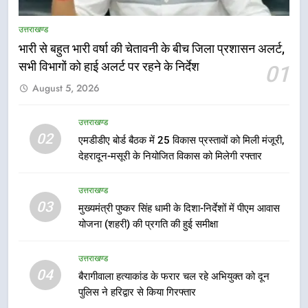
भारी बारिश का अलर्ट! 6 अगस्त को
देहरादून में स्कूल बंद
उत्तराखण्ड
उत्तराखण्ड
भारी से बहुत भारी वर्षा की चेतावनी के बीच जिला प्रशासन अलर्ट,
सभी विभागों को हाई अलर्ट पर रहने के निर्देश
01
6
August 5, 2026
मुख्यमंत्री धामी की सुरक्षा प्राथमिकता:
सीसीटीवी, ड्रोन और स्वास्थ्य सेवाओं के
उत्तराखण्ड
बीच शिवभक्तों के लिए बनाया सुरक्षित
उत्तराखण्ड
02
एमडीडीए बोर्ड बैठक में 25 विकास प्रस्तावों को मिली मंजूरी,
कांवड़ मार्ग
देहरादून-मसूरी के नियोजित विकास को मिलेगी रफ्तार
7
एसआईआर प्रक्रिया की निगरानी के लिए
उत्तराखण्ड
प्रदेश कांग्रेस मुख्यालय में कंट्रोल रूम
03
मुख्यमंत्री पुष्कर सिंह धामी के दिशा-निर्देशों में पीएम आवास
का शुभारंभ
योजना (शहरी) की प्रगति की हुई समीक्षा
उत्तराखण्ड
उत्तराखण्ड
8
04
बैरागीवाला हत्याकांड के फरार चल रहे अभियुक्त को दून
सड़क सुरक्षा पर डीएम का सख्त एक्शन,
पुलिस ने हरिद्वार से किया गिरफ्तार
ब्लैक स्पॉट होंगे सुरक्षित, हर माह होगी