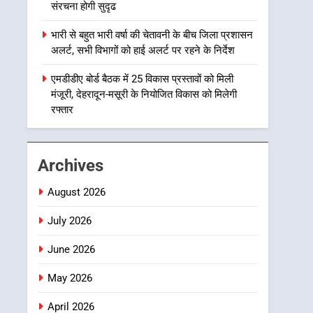
उत्तराखण्ड
संरचना होगी सुदृढ
1
भारी से बहुत भारी वर्षा की चेतावनी के बीच जिला प्रशासन
मुख्यमंत्री धामी बोले- युवाओं को
अलर्ट, सभी विभागों को हाई अलर्ट पर रहने के निर्देश
रोजगार देना सरकार की सर्वोच्च
प्राथमिकता, आने वाले महीनों में
एमडीडीए बोर्ड बैठक में 25 विकास प्रस्तावों को मिली
उत्तराखण्ड
मंजूरी, देहरादून-मसूरी के नियोजित विकास को मिलेगी
हजारों पदों पर की जाएगी भर्ती
रफ्तार
2
दिल्ली-देहरादून आर्थिक कॉरिडोर
से जुड़ी 12 किमी ग्रीनफील्ड
बाईपास परियोजना का डीएम ने
उत्तराखण्ड
Archives
किया निरीक्षण; समयबद्ध एवं
गुणवत्तापूर्ण निर्माण सुनिश्चित
3
August 2026
459 करोड़ से एचएनबी गढ़वाल
करने के निर्देश, सुरक्षा मानकों से
विश्वविद्यालय में अनुसंधान
July 2026
कोई समझौता नहींः डीएम
संरचना होगी सुदृढ
उत्तराखण्ड
June 2026
4
May 2026
भारी से बहुत भारी वर्षा की
चेतावनी के बीच जिला प्रशासन
April 2026