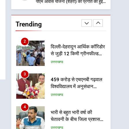
पीएम आवास योजना (शहरी) की प्रगति की हुई
समीक्षा
1
मुख्यमंत्री धामी बोले- युवाओं को
रोजगार देना सरकार की सर्वोच्च
Trending
प्राथमिकता, आने वाले महीनों में
उत्तराखण्ड
हजारों पदों पर की जाएगी भर्ती
2
दिल्ली-देहरादून आर्थिक कॉरिडोर
से जुड़ी 12 किमी ग्रीनफील्ड
बाईपास परियोजना का डीएम ने
उत्तराखण्ड
किया निरीक्षण; समयबद्ध एवं
गुणवत्तापूर्ण निर्माण सुनिश्चित
3
459 करोड़ से एचएनबी गढ़वाल
करने के निर्देश, सुरक्षा मानकों से
विश्वविद्यालय में अनुसंधान
कोई समझौता नहींः डीएम
संरचना होगी सुदृढ
उत्तराखण्ड
4
भारी से बहुत भारी वर्षा की
चेतावनी के बीच जिला प्रशासन
अलर्ट, सभी विभागों को हाई अलर्ट
उत्तराखण्ड