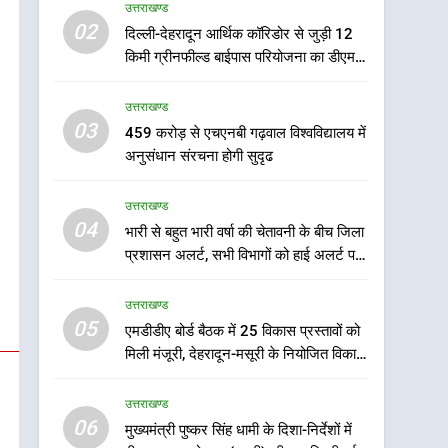
उत्तराखण्ड
5
02
दिल्ली-देहरादून आर्थिक कॉरिडोर से जुड़ी 12
एमडीडीए बोर्ड बैठक में 25
किमी ग्रीनफील्ड बाईपास परियोजना का डीएम ने
विकास प्रस्तावों को मिली मंजूरी,
किया निरीक्षण; समयबद्ध एवं गुणवत्तापूर्ण निर्माण
देहरादून-मसूरी के नियोजित
उत्तराखण्ड
सुनिश्चित करने के निर्देश, सुरक्षा मानकों से कोई
उत्तराखण्ड
विकास को मिलेगी रफ्तार
समझौता नहींः डीएम
03
459 करोड़ से एचएनबी गढ़वाल विश्वविद्यालय में
6
मुख्यमंत्री पुष्कर सिंह धामी के
अनुसंधान संरचना होगी सुदृढ
दिशा-निर्देशों में पीएम आवास
योजना (शहरी) की प्रगति की हुई
उत्तराखण्ड
उत्तराखण्ड
समीक्षा
04
भारी से बहुत भारी वर्षा की चेतावनी के बीच जिला
7
प्रशासन अलर्ट, सभी विभागों को हाई अलर्ट पर
बैरागीवाला हत्याकांड के फरार
रहने के निर्देश
चल रहे अभियुक्त को दून पुलिस
उत्तराखण्ड
ने हरिद्वार से किया गिरफ्तार
उत्तराखण्ड
05
एमडीडीए बोर्ड बैठक में 25 विकास प्रस्तावों को
मिली मंजूरी, देहरादून-मसूरी के नियोजित विकास
8
को मिलेगी रफ्तार
भारी बारिश का अलर्ट! 6 अगस्त
उत्तराखण्ड
को देहरादून में स्कूल बंद
06
मुख्यमंत्री पुष्कर सिंह धामी के दिशा-निर्देशों में
उत्तराखण्ड