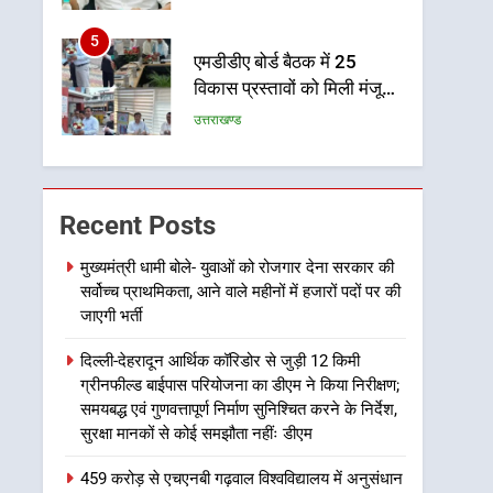
पर रहने के निर्देश
5
एमडीडीए बोर्ड बैठक में 25
विकास प्रस्तावों को मिली मंजूरी,
देहरादून-मसूरी के नियोजित
उत्तराखण्ड
विकास को मिलेगी रफ्तार
6
मुख्यमंत्री पुष्कर सिंह धामी के
दिशा-निर्देशों में पीएम आवास
Recent Posts
योजना (शहरी) की प्रगति की हुई
उत्तराखण्ड
समीक्षा
मुख्यमंत्री धामी बोले- युवाओं को रोजगार देना सरकार की
सर्वोच्च प्राथमिकता, आने वाले महीनों में हजारों पदों पर की
7
बैरागीवाला हत्याकांड के फरार
जाएगी भर्ती
चल रहे अभियुक्त को दून पुलिस
दिल्ली-देहरादून आर्थिक कॉरिडोर से जुड़ी 12 किमी
ने हरिद्वार से किया गिरफ्तार
उत्तराखण्ड
ग्रीनफील्ड बाईपास परियोजना का डीएम ने किया निरीक्षण;
समयबद्ध एवं गुणवत्तापूर्ण निर्माण सुनिश्चित करने के निर्देश,
8
सुरक्षा मानकों से कोई समझौता नहींः डीएम
भारी बारिश का अलर्ट! 6 अगस्त
को देहरादून में स्कूल बंद
459 करोड़ से एचएनबी गढ़वाल विश्वविद्यालय में अनुसंधान